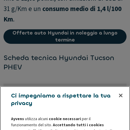
31 g/Km e un
consumo medio di 1,4 l/100
Km
.
Offerte auto Hyundai in noleggio a lungo
termine
Scheda tecnica Hyundai Tucson
PHEV
Lunghezza
4,50 metri
Ci impegniamo a rispettare la tua
privacy
Larghezza
1,87 metri
Ayvens
utilizza alcuni
cookie necessari
per il
funzionamento del sito.
Accettando tutti i cookies