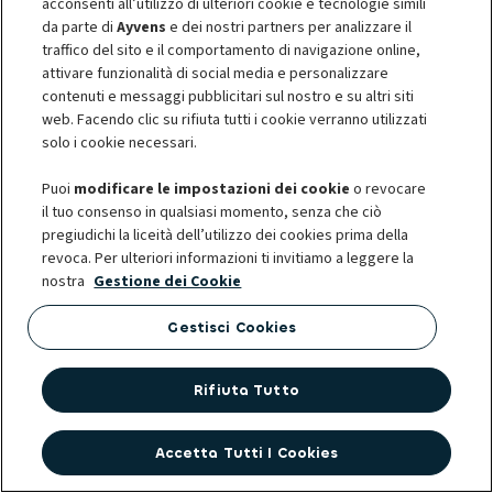
acconsenti all’utilizzo di ulteriori cookie e tecnologie simili
Altezza
1,65 metri
da parte di
Ayvens
e dei nostri partners per analizzare il
traffico del sito e il comportamento di navigazione online,
attivare funzionalità di social media e personalizzare
contenuti e messaggi pubblicitari sul nostro e su altri siti
Bagagliaio
558/1721 litri
web. Facendo clic su rifiuta tutti i cookie verranno utilizzati
solo i cookie necessari.
Motori
Plug-in hybrid/benzina
Puoi
modificare le impostazioni dei cookie
o revocare
il tuo consenso in qualsiasi momento, senza che ciò
pregiudichi la liceità dell’utilizzo dei cookies prima della
revoca. Per ulteriori informazioni ti invitiamo a leggere la
Potenza
265 cv
nostra
Gestione dei Cookie
Gestisci Cookies
Consumi
1,4 l/100 km
Rifiuta Tutto
Emissioni CO2
31 g/Km
Accetta Tutti I Cookies