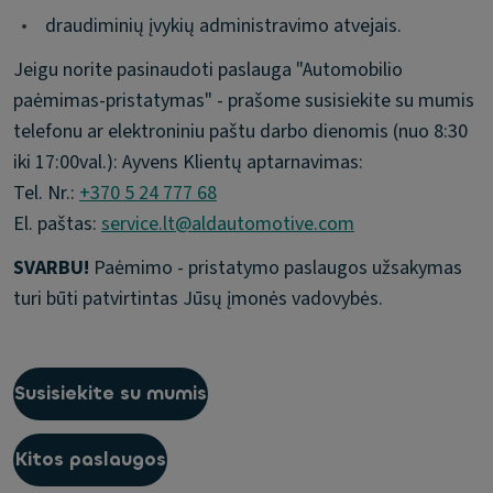
•
draudiminių įvykių administravimo atvejais.
Jeigu norite pasinaudoti paslauga "Automobilio
paėmimas-pristatymas" - prašome susisiekite su mumis
telefonu ar elektroniniu paštu darbo dienomis (nuo 8:30
iki 17:00val.): Ayvens Klientų aptarnavimas:
Tel. Nr.:
+370 5 24 777 68
El. paštas:
service.lt@aldautomotive.com
SVARBU!
Paėmimo - pristatymo paslaugos užsakymas
turi būti patvirtintas Jūsų įmonės vadovybės.
Susisiekite su mumis
Kitos paslaugos