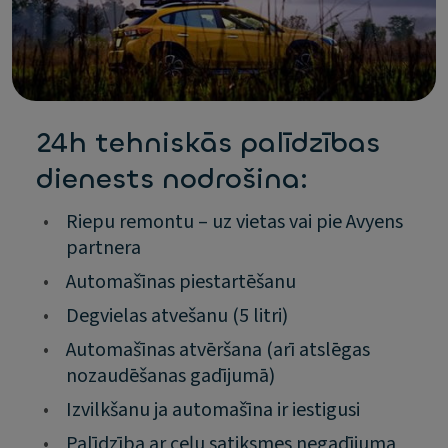
24h tehniskās palīdzības
dienests nodrošina:
•
Riepu remontu – uz vietas vai pie Avyens
partnera
•
Automašīnas piestartēšanu
•
Degvielas atvešanu (5 litri)
•
Automašīnas atvēršana (arī atslēgas
nozaudēšanas gadījumā)
•
Izvilkšanu ja automašīna ir iestigusi
•
Palīdzība ar ceļu satiksmes negadījuma