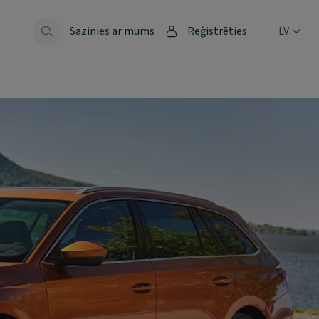
Sazinies ar mums
Reģistrēties
LV