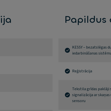
ija
Papildus
KESSY – bezatslēgas du
iedarbināšanas sistēm
Reģistrācija
Tekstila grīdas paklāji
signalizācija ar skaņas
sensoru