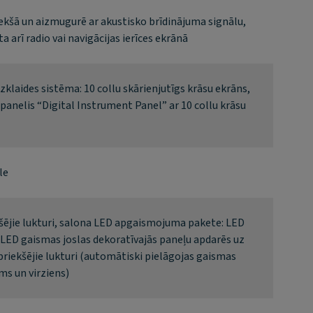
ekšā un aizmugurē ar akustisko brīdinājuma signālu,
a arī radio vai navigācijas ierīces ekrānā
zklaides sistēma: 10 collu skārienjutīgs krāsu ekrāns,
panelis “Digital Instrument Panel” ar 10 collu krāsu
le
šējie lukturi, salona LED apgaismojuma pakete: LED
LED gaismas joslas dekoratīvajās paneļu apdarēs uz
priekšējie lukturi (automātiski pielāgojas gaismas
ms un virziens)