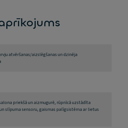
 aprīkojums
rvju atvēršanas/aizslēgšanas un dzinēja
a
 salona priekšā un aizmugurē, rūpnīcā uzstādīta
 un slīpuma sensoru, gaismas palīgsistēma ar lietus