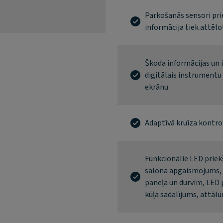
Parkošanās sensori pri
informācija tiek attēlot
Škoda informācijas un i
digitālais instrumentu 
ekrānu
Adaptīvā kruīza kontro
Funkcionālie LED priek
salona apgaismojums, 
paneļa un durvīm, LED 
kūļa sadalījums, attālu