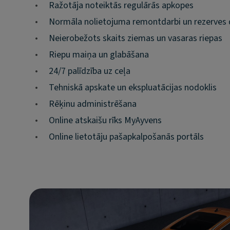
•
Ražotāja noteiktās regulārās apkopes
•
Normāla nolietojuma remontdarbi un rezerves 
•
Neierobežots skaits ziemas un vasaras riepas
•
Riepu maiņa un glabāšana
•
24/7 palīdzība uz ceļa
•
Tehniskā apskate un ekspluatācijas nodoklis
•
Rēķinu administrēšana
•
Online atskaišu rīks MyAyvens
•
Online lietotāju pašapkalpošanās portāls