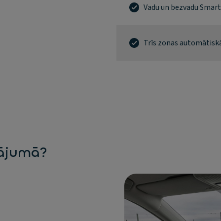
Vadu un bezvadu Smart
Trīs zonas automātisk
sājumā?