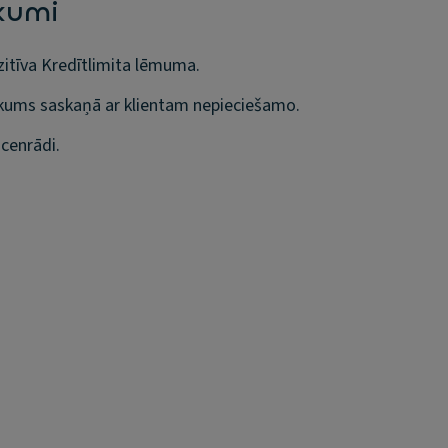
kumi
itīva Kredītlimita lēmuma.
ums saskaņā ar klientam nepieciešamo.
cenrādi.