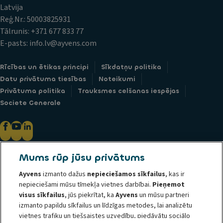
Latvija
Reģ.Nr.: 50003825931
Tālrunis: +371 677 833 77
E-pasts: info.lv@ayvens.com
Rīcības un ētikas principi
Sīkdatņu politika
Datu privātuma tiesības
Noteikumi
Privātuma politika
Trauksmes celšanas iespējas
Societe Generale
Mums rūp jūsu privātums
@ 2026 ALD Automotive I LeasePlan izveido Ayvens Group, savu jauno
globālās mobilitātes zīmolu, kas apvieno abus uzņēmumus zem vienas
Ayvens
izmanto dažus
nepieciešamos sīkfailus
, kas ir
kopīgas identitātes. ALD Automotive | LeasePlan ir vadošais globālais
nepieciešami mūsu tīmekļa vietnes darbībai.
Pieņemot
ilgtspējīgas mobilitātes tirgus dalībnieks, kas sniedz pilna servisa līzinga
visus sīkfailus
, jūs piekrītat, ka
Ayvens
un mūsu partneri
izmanto papildu sīkfailus un līdzīgas metodes, lai analizētu
(nomas) pakalpojumus, elastīgus abonēšanas (nomas) pakalpojumus,
vietnes trafiku un tiešsaistes uzvedību, piedāvātu sociālo
autoparka pārvaldības pakalpojumus un multimobilitātes risinājumus lielām