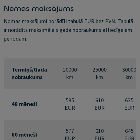
Nomas maksājums
Nomas maksājumi norādīti tabulā EUR bez PVN. Tabulā
ir norādīts maksimālais gada nobraukums attiecīgajam
periodam.
Termiņš/Gada
20000
25000
30000
nobraukums
km
km
km
585
610
635
48 mēneši
EUR
EUR
EUR
577
610
645
60 mēneši
EUR
EUR
EUR