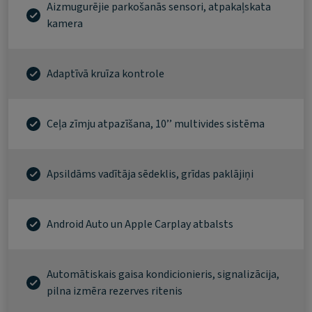
Aizmugurējie parkošanās sensori, atpakaļskata
kamera
Adaptīvā kruīza kontrole
Ceļa zīmju atpazīšana, 10’’ multivides sistēma
Apsildāms vadītāja sēdeklis, grīdas paklājiņi
Android Auto un Apple Carplay atbalsts
Automātiskais gaisa kondicionieris, signalizācija,
pilna izmēra rezerves ritenis