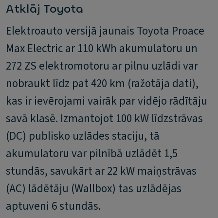
Atklāj Toyota
Elektroauto versijā jaunais Toyota Proace
Max Electric ar 110 kWh akumulatoru un
272 ZS elektromotoru ar pilnu uzlādi var
nobraukt līdz pat 420 km (ražotāja dati),
kas ir ievērojami vairāk par vidējo rādītāju
savā klasē. Izmantojot 100 kW līdzstrāvas
(DC) publisko uzlādes staciju, tā
akumulatoru var pilnībā uzlādēt 1,5
stundās, savukārt ar 22 kW maiņstrāvas
(AC) lādētāju (Wallbox) tas uzlādējas
aptuveni 6 stundās.