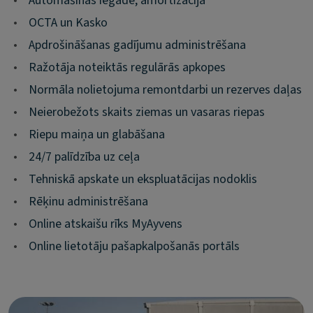
•
Automašīnas iegāde, amortizācija
•
OCTA un Kasko
•
Apdrošināšanas gadījumu administrēšana
•
Ražotāja noteiktās regulārās apkopes
•
Normāla nolietojuma remontdarbi un rezerves daļas
•
Neierobežots skaits ziemas un vasaras riepas
•
Riepu maiņa un glabāšana
•
24/7 palīdzība uz ceļa
•
Tehniskā apskate un ekspluatācijas nodoklis
•
Rēķinu administrēšana
•
Online atskaišu rīks MyAyvens
•
Online lietotāju pašapkalpošanās portāls