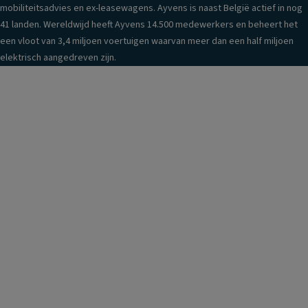
mobiliteitsadvies en ex-leasewagens. Ayvens is naast België actief in nog
41 landen. Wereldwijd heeft Ayvens 14.500 medewerkers en beheert het
een vloot van 3,4 miljoen voertuigen waarvan meer dan een half miljoen
elektrisch aangedreven zijn.