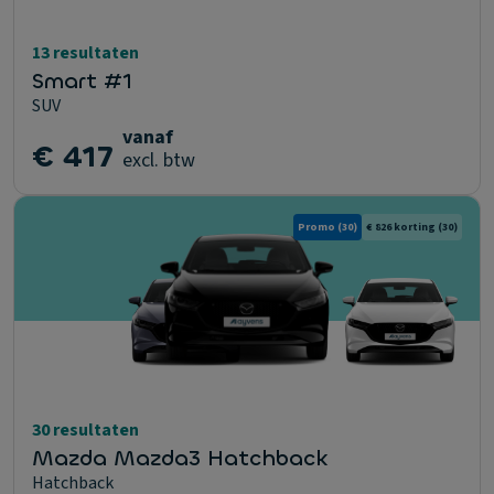
13 resultaten
Smart #1
SUV
vanaf
€ 417
excl. btw
Promo
(30)
€ 826 korting
(30)
30 resultaten
Mazda Mazda3 Hatchback
Hatchback