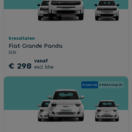
6 resultaten
Fiat Grande Panda
SUV
vanaf
€ 298
excl. btw
Promo
(5)
€ 500 korting
(5)