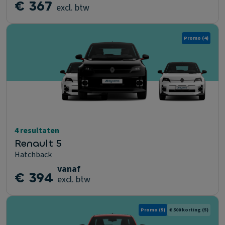
€ 367
excl. btw
Promo
(4)
4 resultaten
Renault 5
Hatchback
vanaf
€ 394
excl. btw
Promo
(5)
€ 500 korting
(5)