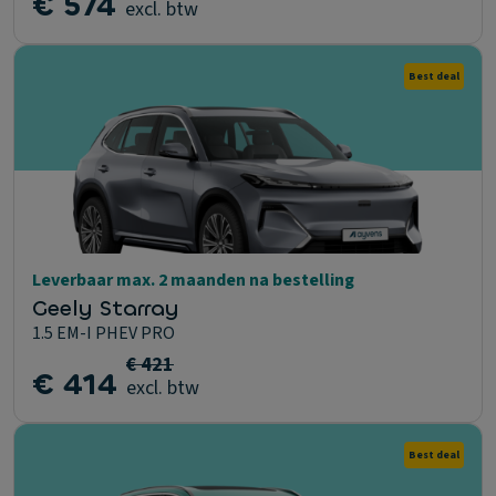
€ 574
excl. btw
Best deal
Leverbaar max. 2 maanden na bestelling
Geely Starray
1.5 EM-I PHEV PRO
€ 421
€ 414
excl. btw
Best deal