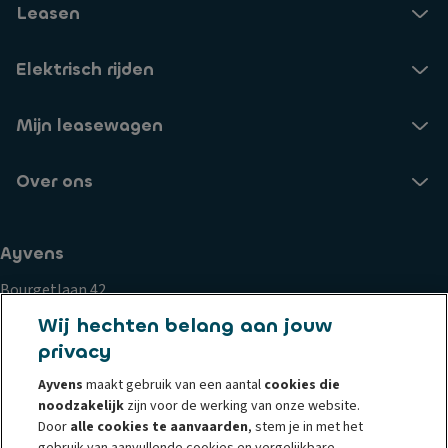
Leasen
Elektrisch rijden
Mijn leasewagen
Over ons
Ayvens
Bourgetlaan 42
1932 Zaventem
Wij hechten belang aan jouw
privacy
Cookiebeleid
Privacy statement
Privacyrechten
Ayvens
maakt gebruik van een aantal
cookies die
Whistleblowing
Gebruiksvoorwaarden
Klachten
noodzakelijk
zijn voor de werking van onze website.
Corporate
Societe Generale
Wettelijke documenten
Door
alle cookies te aanvaarden
, stem je in met het