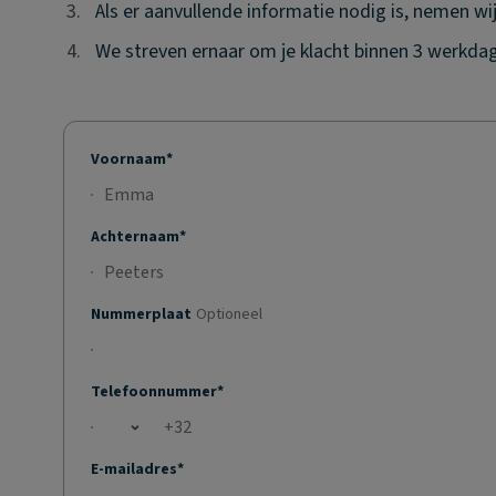
3.
3.
Als er aanvullende informatie nodig is, nemen wi
4.
4.
We streven ernaar om je klacht binnen 3 werkdag
Voornaam*
Achternaam*
Nummerplaat
Optioneel
Telefoonnummer*
Open country list
E-mailadres*