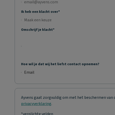
Ik heb een klacht over*
Maak een keuze
No selection;Maak een keuze
Omschrijf je klacht*
Hoe wil je dat wij het liefst contact opnemen?
Email
Selected: Email
Ayvens gaat zorgvuldig om met het beschermen van de 
privacyverklaring
.
*verplichte velden