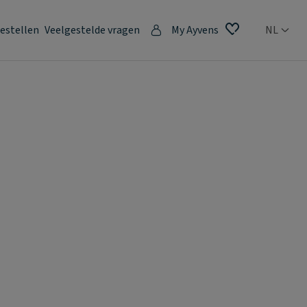
estellen
Veelgestelde vragen
My Ayvens
NL