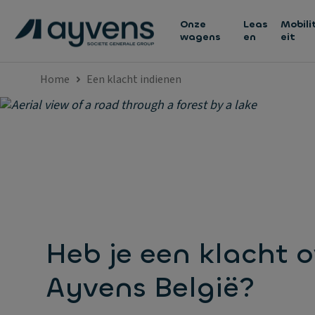
Onze
Leas
Mobili
wagens
en
eit
Home
Een klacht indienen
Heb je een klacht o
Ayvens België?