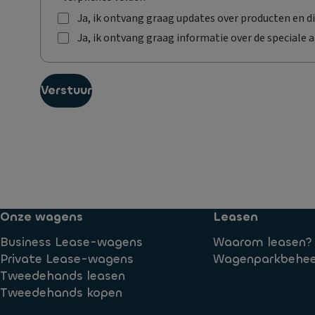
Ja, ik ontvang graag updates over producten en di
J
Ja, ik ontvang graag informatie over de speciale 
a
J
,
a
i
,
k
Verstuur
i
o
k
n
o
t
n
v
t
a
v
n
a
g
n
g
g
r
Onze wagens
Leasen
g
a
r
Business Lease-wagens
Waarom leasen?
a
a
g
Private Lease-wagens
Wagenparkbehee
a
u
Tweedehands leasen
g
p
i
Tweedehands kopen
d
n
a