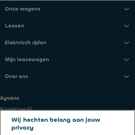
Onze wagens
Leasen
Elektrisch rijden
Mijn leasewagen
Over ons
Ayvens
Bourgetlaan 42
1932 Zaventem
Wij hechten belang aan jouw
privacy
Cookiebeleid
Privacy statement
Privacyrechten