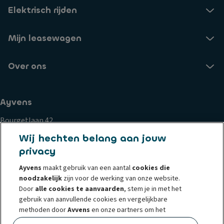
Elektrisch rijden
Mijn leasewagen
Over ons
Ayvens
Bourgetlaan 42
1932 Zaventem
Wij hechten belang aan jouw
privacy
Cookiebeleid
Privacy statement
Privacyrechten
Ayvens
maakt gebruik van een aantal
cookies die
Whistleblowing
Gebruiksvoorwaarden
Klachten
noodzakelijk
zijn voor de werking van onze website.
Corporate
Societe Generale
Wettelijke documenten
Door
alle cookies te aanvaarden
, stem je in met het
gebruik van aanvullende cookies en vergelijkbare
methoden door
Ayvens
en onze partners om het
webverkeer en het onlinegedrag te analyseren, om