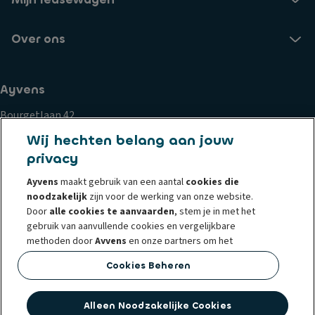
Over ons
Ayvens
Bourgetlaan 42
1932 Zaventem
Wij hechten belang aan jouw
privacy
Cookiebeleid
Privacy statement
Privacyrechten
Ayvens
maakt gebruik van een aantal
cookies die
Whistleblowing
Gebruiksvoorwaarden
Klachten
noodzakelijk
zijn voor de werking van onze website.
Corporate
Societe Generale
Wettelijke documenten
Door
alle cookies te aanvaarden
, stem je in met het
gebruik van aanvullende cookies en vergelijkbare
methoden door
Ayvens
en onze partners om het
webverkeer en het onlinegedrag te analyseren, om
Cookies Beheren
functies voor sociale media aan te bieden en om inhoud
© 2026 Ayvens, het nieuwe mobiliteitsmerk dat vanuit ALD Automotive en
en advertenties op/buiten onze website te
LeasePlan is ontstaan, is een marktleider in het aanbieden van leasing,
personaliseren.
Alleen Noodzakelijke Cookies
mobiliteitsadvies en ex-leasewagens. Ayvens is naast België actief in nog