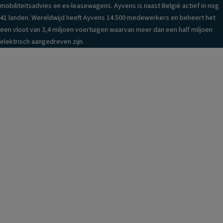
mobiliteitsadvies en ex-leasewagens. Ayvens is naast België actief in nog
41 landen. Wereldwijd heeft Ayvens 14.500 medewerkers en beheert het
een vloot van 3,4 miljoen voertuigen waarvan meer dan een half miljoen
elektrisch aangedreven zijn.