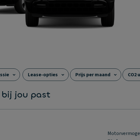
ssie
Lease-opties
Prijs per maand
CO2 u
Zitplaatsen
Trekgewicht (ongeremd)
 bij jou past
Motorvermog