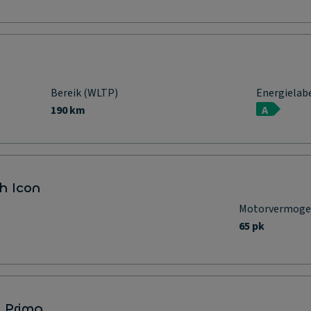
Bereik (WLTP)
Energielab
190 km
A
h Icon
Motorvermog
65 pk
 Prima