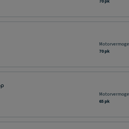
70 pk
Motorvermog
70 pk
op
Motorvermog
65 pk