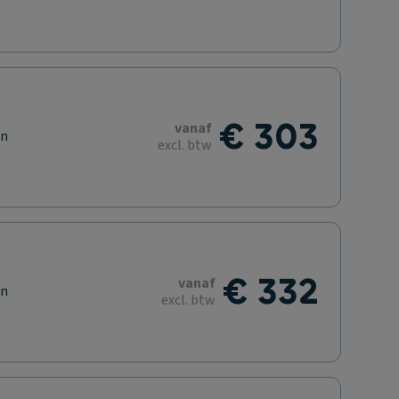
€ 303
vanaf
en
excl. btw
€ 332
vanaf
en
excl. btw