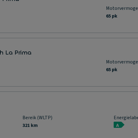
Motorvermog
65 pk
h La Prima
Motorvermog
65 pk
Bereik (WLTP)
Energielab
321 km
A