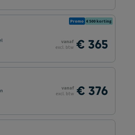
Promo
€ 500 korting
€ 365
el
vanaf
excl. btw
€ 376
vanaf
en
excl. btw