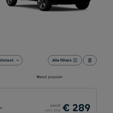
itstoot
Alle filters
€ 289
vanaf
en
excl. btw