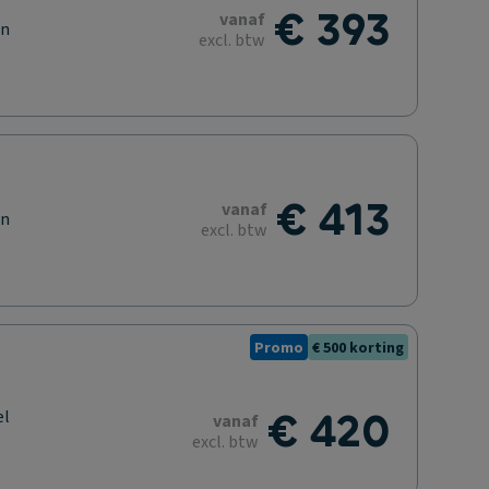
€ 393
vanaf
en
excl. btw
€ 413
vanaf
en
excl. btw
Promo
€ 500 korting
€ 420
el
vanaf
excl. btw