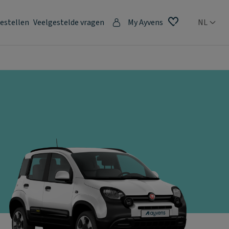
estellen
Veelgestelde vragen
My Ayvens
NL