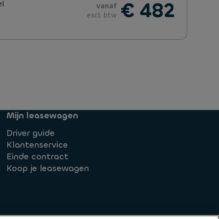
€ 482
el
vanaf
excl. btw
Mijn leasewagen
Driver guide
Klantenservice
Einde contract
Koop je leasewagen