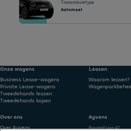
Transmissietype
Automaat
Onze wagens
Leasen
Business Lease-wagens
Waarom leasen?
Private Lease-wagens
Wagenparkbehee
Tweedehands leasen
Tweedehands kopen
Over ons
Ayvens
Over Ayvens
Bourgetlaan 42