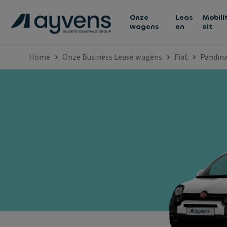
Onze
Leas
Mobili
wagens
en
eit
Home
Onze Business Lease wagens
Fiat
Pandin