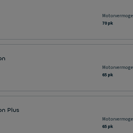
Motorvermog
70 pk
on
Motorvermog
65 pk
on Plus
Motorvermog
65 pk