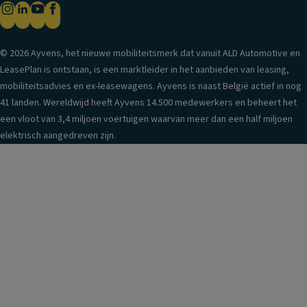
© 2026 Ayvens, het nieuwe mobiliteitsmerk dat vanuit ALD Automotive en
LeasePlan is ontstaan, is een marktleider in het aanbieden van leasing,
mobiliteitsadvies en ex-leasewagens. Ayvens is naast België actief in nog
41 landen. Wereldwijd heeft Ayvens 14.500 medewerkers en beheert het
een vloot van 3,4 miljoen voertuigen waarvan meer dan een half miljoen
elektrisch aangedreven zijn.