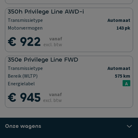
350h Privilege Line AWD-i
Transmissietype
Automaat
Motorvermogen
143 pk
€ 922
vanaf
excl. btw
350e Privilege Line FWD
Transmissietype
Automaat
Bereik (WLTP)
575 km
Energielabel
A
€ 945
vanaf
excl. btw
Onze wagens