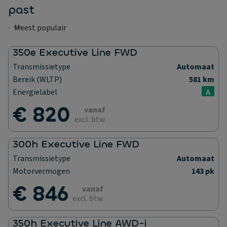
past
350e Executive Line FWD
Transmissietype
Automaat
Bereik (WLTP)
581 km
Energielabel
A
€ 820
vanaf
excl. btw
300h Executive Line FWD
Transmissietype
Automaat
Motorvermogen
143 pk
€ 846
vanaf
excl. btw
350h Executive Line AWD-i