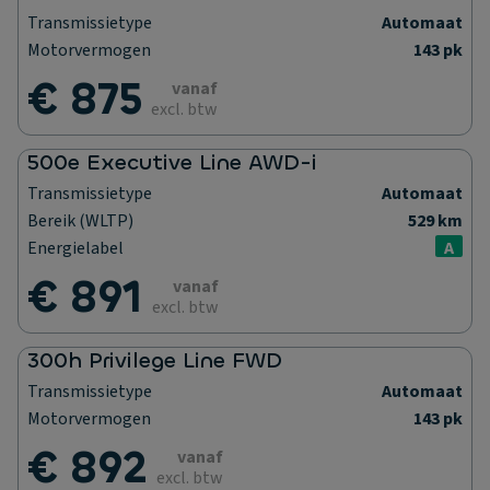
Transmissietype
Automaat
Motorvermogen
143 pk
€ 875
vanaf
excl. btw
500e Executive Line AWD-i
Transmissietype
Automaat
Bereik (WLTP)
529 km
Energielabel
A
€ 891
vanaf
excl. btw
300h Privilege Line FWD
Transmissietype
Automaat
Motorvermogen
143 pk
€ 892
vanaf
excl. btw