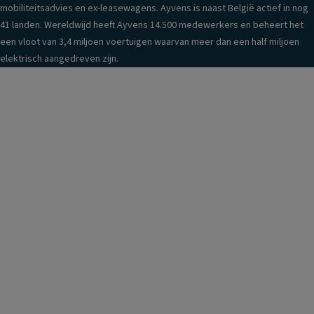
mobiliteitsadvies en ex-leasewagens. Ayvens is naast België actief in nog
41 landen. Wereldwijd heeft Ayvens 14.500 medewerkers en beheert het
een vloot van 3,4 miljoen voertuigen waarvan meer dan een half miljoen
elektrisch aangedreven zijn.