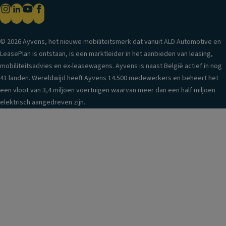
© 2026 Ayvens, het nieuwe mobiliteitsmerk dat vanuit ALD Automotive en
LeasePlan is ontstaan, is een marktleider in het aanbieden van leasing,
mobiliteitsadvies en ex-leasewagens. Ayvens is naast België actief in nog
41 landen. Wereldwijd heeft Ayvens 14.500 medewerkers en beheert het
een vloot van 3,4 miljoen voertuigen waarvan meer dan een half miljoen
elektrisch aangedreven zijn.