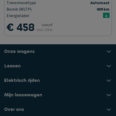
Transmissietype
Automaat
Bereik (WLTP)
409 km
Energielabel
A
€ 458
vanaf
excl. btw
Onze wagens
Leasen
Elektrisch rijden
Mijn leasewagen
Over ons