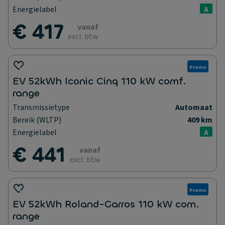
Energielabel
A
€ 417
vanaf
excl. btw
Promo
EV 52kWh Iconic Cinq 110 kW comf.
range
Transmissietype
Automaat
Bereik (WLTP)
409 km
Energielabel
A
€ 441
vanaf
excl. btw
Promo
EV 52kWh Roland-Garros 110 kW com.
range