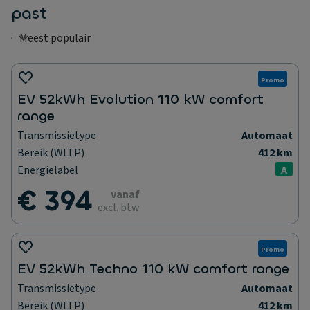
past
Promo
EV 52kWh Evolution 110 kW comfort
range
Transmissietype
Automaat
Bereik (WLTP)
412 km
Energielabel
A
€ 394
vanaf
excl. btw
Promo
EV 52kWh Techno 110 kW comfort range
Transmissietype
Automaat
Bereik (WLTP)
412 km