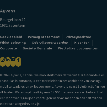
Ayvens
Bourgetlaan 42
1932 Zaventem
Cookiebeleid
Privacy statement
Privacyrechten
Whistleblowing
Gebruiksvoorwaarden
Klachten
Corporate
Societe Generale
Wettelijke documenten
© 2026 Ayvens, het nieuwe mobiliteitsmerk dat vanuit ALD Automotive en
LeasePlan is ontstaan, is een marktleider in het aanbieden van leasing,
mobiliteitsadvies en ex-leasewagens. Ayvens is naast België actief in nog
41 landen. Wereldwijd heeft Ayvens 14.500 medewerkers en beheert het
een vloot van 3,4 miljoen voertuigen waarvan meer dan een half miljoen
elektrisch aangedreven zijn.