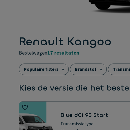
Renault Kangoo
bestelwagen
17 resultaten
Populaire filters
Brandstof
Transmi
Carrosserie
Elektrisch rijbereik (WLTP)
Kies de versie die het beste
Blue dCi 95 Start
Transmissietype