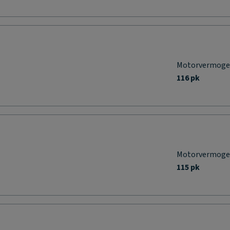
Motorvermog
116 pk
Motorvermog
115 pk