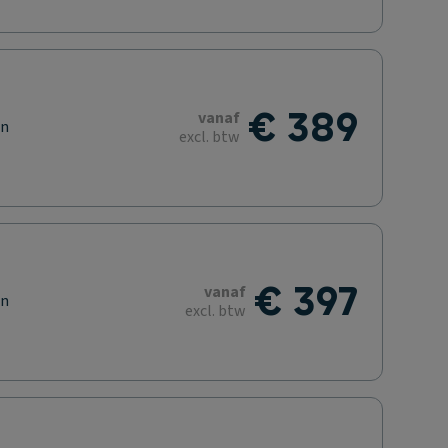
€ 389
vanaf
en
excl. btw
€ 397
vanaf
en
excl. btw