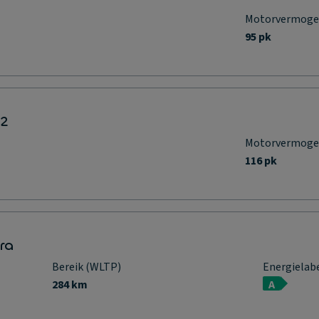
Motorvermog
95 pk
L2
Motorvermog
116 pk
ra
Bereik (WLTP)
Energielab
284 km
A