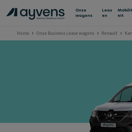
Onze
Leas
Mobili
wagens
en
eit
Home
Onze Business Lease wagens
Renault
Ka