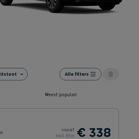
itstoot
Alle filters
€ 338
vanaf
en
excl. btw