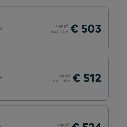
€ 503
vanaf
el
excl. btw
€ 512
vanaf
el
excl. btw
vanaf