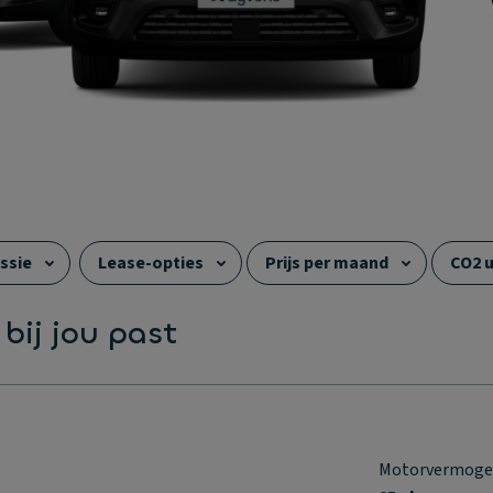
ssie
Lease-opties
Prijs per maand
CO2 u
Zitplaatsen
Trekgewicht (ongeremd)
 bij jou past
Motorvermog