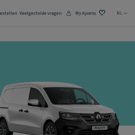
estellen
Veelgestelde vragen
My Ayvens
NL