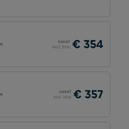
€ 354
vanaf
en
excl. btw
€ 357
vanaf
en
excl. btw