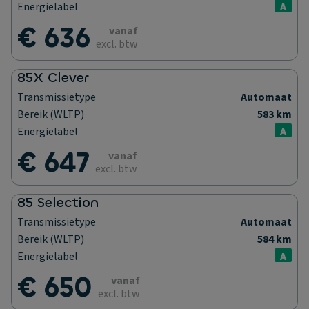
Energielabel
A
€ 636
vanaf
excl. btw
85X Clever
Transmissietype
Automaat
Bereik (WLTP)
583 km
Energielabel
A
€ 647
vanaf
excl. btw
85 Selection
Transmissietype
Automaat
Bereik (WLTP)
584 km
Energielabel
A
€ 650
vanaf
excl. btw