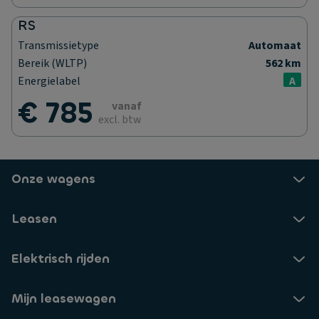
RS
Transmissietype
Automaat
Bereik (WLTP)
562 km
Energielabel
A
€ 785
vanaf
excl. btw
Onze wagens
Leasen
Elektrisch rijden
Mijn leasewagen