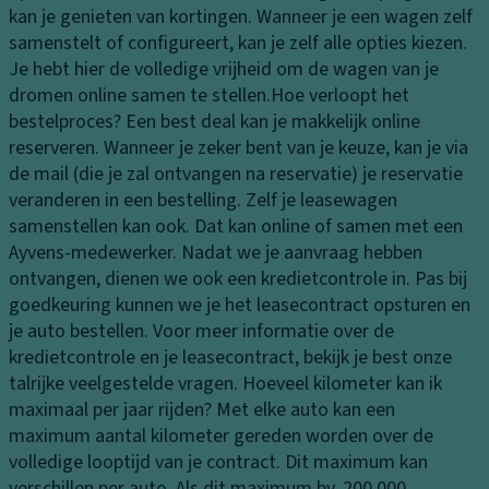
tr
kan je genieten van kortingen. Wanneer je een wagen zelf
n
H
a
samenstelt of configureert, kan je zelf alle opties kiezen.
K
a
ct
Je hebt hier de volledige vrijheid om de wagen van je
o
n
ie
dromen online samen te stellen.
Hoe verloopt het
pl
d
c
bestelproces?
Een best deal kan je makkelijk online
a
s
o
reserveren. Wanneer je zeker bent van je keuze, kan je via
m
c
n
de mail (die je zal ontvangen na reservatie) je reservatie
p
h
tr
veranderen in een bestelling. Zelf je leasewagen
e
o
ol
samenstellen kan ook. Dat kan online of samen met een
n
e
e
Ayvens-medewerker. Nadat we je aanvraag hebben
n
K
ontvangen, dienen we ook een kredietcontrole in. Pas bij
T
k
o
goedkeuring kunnen we je het leasecontract opsturen en
ra
a
pl
je auto bestellen. Voor meer informatie over de
n
st
a
kredietcontrole en je leasecontract, bekijk je best onze
s
je
m
talrijke veelgestelde vragen.
Hoeveel kilometer kan ik
m
p
B
maximaal per jaar rijden?
Met elke auto kan een
is
b
e
maximum aantal kilometer gereden worden over de
si
e
k
volledige looptijd van je contract. Dit maximum kan
e
di
er
verschillen per auto. Als dit maximum bv. 200.000