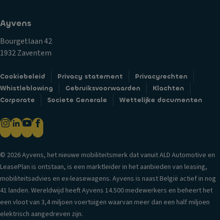
e
m
V
k
er
B
Ayvens
o
li
ui
p
Bourgetlaan 42
c
t
p
1932 Zaventem
h
e
el
ti
n
in
Cookiebeleid
Privacy statement
Privacyrechten
n
s
g
Whistleblowing
Gebruiksvoorwaarden
Klachten
g
pi
m
Corporate
Societe Generale
Wettelijke documenten
a
e
a
a
g
n
n
el
u
bi
s
e
j
A
el
© 2026 Ayvens, het nieuwe mobiliteitsmerk dat vanuit ALD Automotive en
d
c
s
LeasePlan is ontstaan, is een marktleider in het aanbieden van leasing,
a
h
e
mobiliteitsadvies en ex-leasewagens. Ayvens is naast België actief in nog
gl
t
q
41 landen. Wereldwijd heeft Ayvens 14.500 medewerkers en beheert het
ic
er
u
een vloot van 3,4 miljoen voertuigen waarvan meer dan een half miljoen
h
ru
e
elektrisch aangedreven zijn.