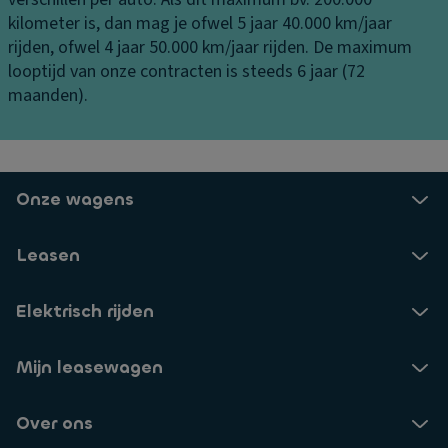
S
e
h
kilometer is, dan mag je ofwel 5 jaar 40.000 km/jaar
t
ni
o
rijden, ofwel 4 jaar 50.000 km/jaar rijden. De maximum
a
n
u
looptijd van onze contracten is steeds 6 jaar (72
bi
g
d
maanden).
lit
er
M
ei
s
is
ts
tl
V
c
a
e
Onze wagens
o
m
n
n
p
til
tr
Leasen
e
a
ol
n
ti
e
Elektrisch rijden
v
e
D
o
s
u
o
y
Mijn leasewagen
b
ra
st
b
a
e
Over ons
el
n
e