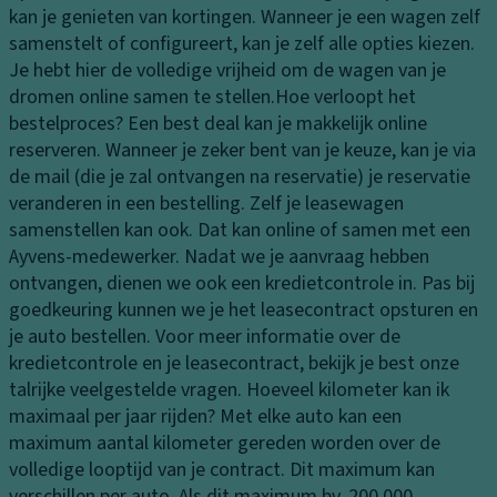
pl
el
vi
kan je genieten van kortingen. Wanneer je een wagen zelf
a
n
samenstelt of configureert, kan je zelf alle opties kiezen.
P
m
g
Je hebt hier de volledige vrijheid om de wagen van je
ar
p
dromen online samen te stellen.
Hoe verloopt het
k
El
b
bestelproces?
Een best deal kan je makkelijk online
e
e
e
reserveren. Wanneer je zeker bent van je keuze, kan je via
er
kt
di
de mail (die je zal ontvangen na reservatie) je reservatie
h
r
e
veranderen in een bestelling. Zelf je leasewagen
ul
o
ni
samenstellen kan ook. Dat kan online of samen met een
p
ni
n
Ayvens-medewerker. Nadat we je aanvraag hebben
s
g
L
ontvangen, dienen we ook een kredietcontrole in. Pas bij
c
u
M
goedkeuring kunnen we je het leasecontract opsturen en
h
x
is
je auto bestellen. Voor meer informatie over de
e
e-
tl
kredietcontrole en je leasecontract, bekijk je best onze
tr
af
a
talrijke veelgestelde vragen.
Hoeveel kilometer kan ik
a
w
m
maximaal per jaar rijden?
Met elke auto kan een
ct
er
p
maximum aantal kilometer gereden worden over de
ie
ki
e
volledige looptijd van je contract. Dit maximum kan
c
n
n
verschillen per auto. Als dit maximum bv. 200.000