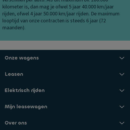
o
g
v
kilometer is, dan mag je ofwel 5 jaar 40.000 km/jaar
n
o
B
rijden, ofwel 4 jaar 50.000 km/jaar rijden. De maximum
tr
o
a
looptijd van onze contracten is steeds 6 jaar (72
ol
ra
n
maanden).
e
a
d
T
n
e
ra
n
V
n
er
L
Onze wagens
s
li
a
m
c
k
is
Leasen
h
D
si
ti
a
e
Elektrisch rijden
n
kr
S
g
el
t
a
Mijn leasewagen
in
a
a
g
bi
n
e
Over ons
lit
bi
n