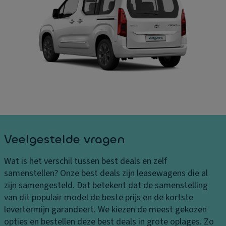
B
ru
In
el
is
h
a
e
o
st
c
u
in
o
d
g
n
la
e
tr
a
n
ol
d
K
ru
M
o
i
a
pl
m
k
Veelgestelde vragen
a
t
e-
m
e
u
Wat is het verschil tussen best deals en zelf
p
p
A
samenstellen?
Onze best deals zijn leasewagens die al
e
s
a
zijn samengesteld. Dat betekent dat de samenstelling
n
pi
n
van dit populair model de beste prijs en de kortste
K
e
d
levertermijn garandeert. We kiezen de meest gekozen
o
g
rij
opties en bestellen deze best deals in grote oplages. Zo