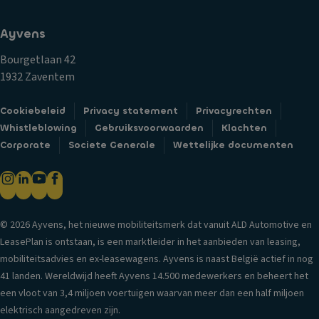
ei
j
B
ts
d
Ayvens
e
c
a
k
o
gl
Bourgetlaan 42
er
n
ic
1932 Zaventem
h
tr
h
o
ol
t
Cookiebeleid
Privacy statement
Privacyrechten
u
e
Whistleblowing
Gebruiksvoorwaarden
Klachten
G
d
V
Corporate
Societe Generale
Wettelijke documenten
o
er
er
r
s
si
di
V
e-
jn
e
in
ai
© 2026 Ayvens, het nieuwe mobiliteitsmerk dat vanuit ALD Automotive en
n
f
rb
LeasePlan is ontstaan, is een marktleider in het aanbieden van leasing,
til
o
a
mobiliteitsadvies en ex-leasewagens. Ayvens is naast België actief in nog
a
r
g
41 landen. Wereldwijd heeft Ayvens 14.500 medewerkers en beheert het
ti
m
C
een vloot van 3,4 miljoen voertuigen waarvan meer dan een half miljoen
e
a
e
elektrisch aangedreven zijn.
s
ti