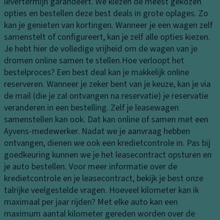
G
ie
levertermijn garandeert. We kiezen de meest gekozen
st
e
ur
opties en bestellen deze best deals in grote oplages. Zo
e
h
af
kan je genieten van kortingen. Wanneer je een wagen zelf
n
e
m
samenstelt of configureert, kan je zelf alle opties kiezen.
K
u
e
Je hebt hier de volledige vrijheid om de wagen van je
o
g
ti
dromen online samen te stellen.
Hoe verloopt het
pl
e
n
bestelproces?
Een best deal kan je makkelijk online
a
ni
g
reserveren. Wanneer je zeker bent van je keuze, kan je via
m
n
e
de mail (die je zal ontvangen na reservatie) je reservatie
p
st
n
veranderen in een bestelling. Zelf je leasewagen
e
el
samenstellen kan ook. Dat kan online of samen met een
In
n
li
Ayvens-medewerker. Nadat we je aanvraag hebben
h
K
n
ontvangen, dienen we ook een kredietcontrole in. Pas bij
o
o
g
goedkeuring kunnen we je het leasecontract opsturen en
u
pl
e
je auto bestellen. Voor meer informatie over de
d
a
n
kredietcontrole en je leasecontract, bekijk je best onze
la
m
talrijke veelgestelde vragen.
Hoeveel kilometer kan ik
C
a
p
maximaal per jaar rijden?
Met elke auto kan een
ru
d
b
maximum aantal kilometer gereden worden over de
is
ru