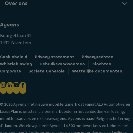
li
Over ons
a
s
c
k
c
h
e-
h
ti
Ayvens
u
e
n
p
tr
g
Bourgetlaan 42
s
a
1932 Zaventem
V
pi
ct
er
e
ie
Cookiebeleid
Privacy statement
Privacyrechten
li
g
c
Whistleblowing
Gebruiksvoorwaarden
Klachten
c
el
o
Corporate
Societe Generale
Wettelijke documenten
h
n
P
ti
tr
ar
n
ol
k
g
e
e
a
© 2026 Ayvens, het nieuwe mobiliteitsmerk dat vanuit ALD Automotive en
er
T
a
LeasePlan is ontstaan, is een marktleider in het aanbieden van leasing,
h
ra
n
mobiliteitsadvies en ex-leasewagens. Ayvens is naast België actief in nog
ul
n
bi
41 landen. Wereldwijd heeft Ayvens 14.500 medewerkers en beheert het
p
s
j