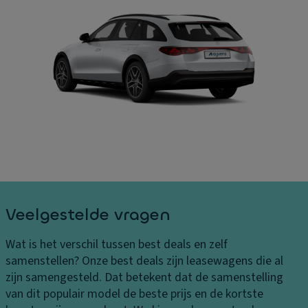
ct
e
S
s
el
B
e
B
el
kt
ui
a
ri
t
st
s
e
in
c
n
g
h
af
e
e
m
n
k
e
L
of
ti
e
f
n
v
er
g
Veelgestelde vragen
er
sl
e
in
ui
n
Wat is het verschil tussen best deals en zelf
g
ti
In
samenstellen?
Onze best deals zijn leasewagens die al
s
n
t
zijn samengesteld. Dat betekent dat de samenstelling
k
g
er
van dit populair model de beste prijs en de kortste
o