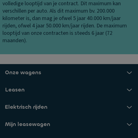
e
volledige looptijd van je contract. Dit maximum kan
e
i
di
verschillen per auto. Als dit maximum bv. 200.000
c
m
e
kilometer is, dan mag je ofwel 5 jaar 40.000 km/jaar
o
t
ni
rijden, ofwel 4 jaar 50.000 km/jaar rijden. De maximum
n
e
n
looptijd van onze contracten is steeds 6 jaar (72
tr
A
g
maanden).
ol
a
B
E
n
o
xt
d
c
ra
rij
h
Onze wagens
v
vi
t
er
n
e
li
g
Leasen
n-
c
El
/b
h
e
Elektrisch rijden
er
ti
kt
m
n
r
v
Mijn leasewagen
g
o
er
M
ni