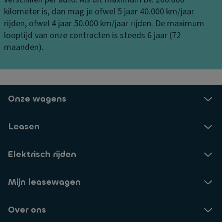
o
ul
e
kilometer is, dan mag je ofwel 5 jaar 40.000 km/jaar
n
p
ni
rijden, ofwel 4 jaar 50.000 km/jaar rijden. De maximum
tr
n
B
looptijd van onze contracten is steeds 6 jaar (72
ol
g
a
maanden).
e
n
B
T
d
o
ra
e
c
n
n
h
Onze wagens
s
t
L
m
e
a
is
Leasen
n-
k
si
/b
B
e
Elektrisch rijden
er
e
S
m
k
t
v
Mijn leasewagen
er
a
er
h
bi
li
o
Over ons
lit
c
u