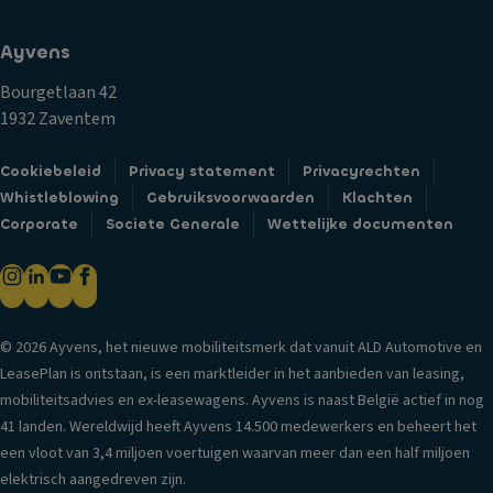
ei
h
d
ts
ti
er
Ayvens
c
n
s
o
g
Bourgetlaan 42
V
n
1932 Zaventem
V
e
tr
er
n
ol
Cookiebeleid
Privacy statement
Privacyrechten
li
til
e
Whistleblowing
Gebruiksvoorwaarden
Klachten
c
a
V
Corporate
Societe Generale
Wettelijke documenten
h
ti
er
ti
e
si
n
s
e-
g
y
in
a
st
© 2026 Ayvens, het nieuwe mobiliteitsmerk dat vanuit ALD Automotive en
f
a
e
LeasePlan is ontstaan, is een marktleider in het aanbieden van leasing,
o
n
e
mobiliteitsadvies en ex-leasewagens. Ayvens is naast België actief in nog
r
bi
m
41 landen. Wereldwijd heeft Ayvens 14.500 medewerkers en beheert het
m
j
een vloot van 3,4 miljoen voertuigen waarvan meer dan een half miljoen
Kl
a
d
elektrisch aangedreven zijn.
i
ti