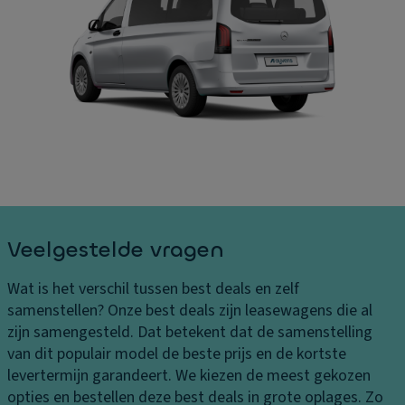
B
ru
In
el
is
h
a
e
o
st
c
u
in
o
d
g
n
la
e
tr
a
n
ol
d
L
ru
E
e
i
xt
v
m
ra
Veelgestelde vragen
er
t
v
in
e
er
Wat is het verschil tussen best deals en zelf
g
li
A
samenstellen?
Onze best deals zijn leasewagens die al
s
c
a
zijn samengesteld. Dat betekent dat de samenstelling
k
h
n
van dit populair model de beste prijs en de kortste
o
ti
d
levertermijn garandeert. We kiezen de meest gekozen
st
n
rij
opties en bestellen deze best deals in grote oplages. Zo
e