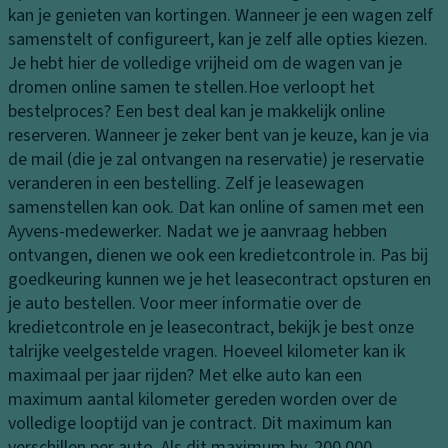
g
vi
kan je genieten van kortingen. Wanneer je een wagen zelf
n
n
samenstelt of configureert, kan je zelf alle opties kiezen.
M
K
g
Je hebt hier de volledige vrijheid om de wagen van je
a
o
dromen online samen te stellen.
Hoe verloopt het
k
El
pl
bestelproces?
Een best deal kan je makkelijk online
e-
e
a
reserveren. Wanneer je zeker bent van je keuze, kan je via
u
kt
m
de mail (die je zal ontvangen na reservatie) je reservatie
p
r
p
veranderen in een bestelling. Zelf je leasewagen
s
o
e
samenstellen kan ook. Dat kan online of samen met een
pi
ni
n
Ayvens-medewerker. Nadat we je aanvraag hebben
e
s
K
ontvangen, dienen we ook een kredietcontrole in. Pas bij
g
c
o
goedkeuring kunnen we je het leasecontract opsturen en
el
h
pl
je auto bestellen. Voor meer informatie over de
e
P
a
kredietcontrole en je leasecontract, bekijk je best onze
tr
ar
m
talrijke veelgestelde vragen.
Hoeveel kilometer kan ik
a
k
p
maximaal per jaar rijden?
Met elke auto kan een
ct
e
b
maximum aantal kilometer gereden worden over de
ie
er
e
volledige looptijd van je contract. Dit maximum kan
c
h
di
verschillen per auto. Als dit maximum bv. 200.000