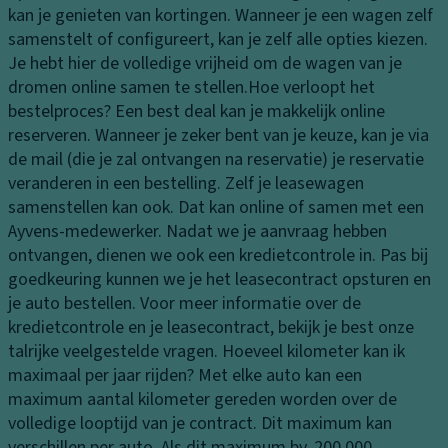
tr
kan je genieten van kortingen. Wanneer je een wagen zelf
n
B
a
samenstelt of configureert, kan je zelf alle opties kiezen.
a
K
ct
Je hebt hier de volledige vrijheid om de wagen van je
n
o
ie
dromen online samen te stellen.
Hoe verloopt het
d
pl
c
bestelproces?
Een best deal kan je makkelijk online
e
a
o
reserveren. Wanneer je zeker bent van je keuze, kan je via
n
m
n
de mail (die je zal ontvangen na reservatie) je reservatie
p
L
tr
veranderen in een bestelling. Zelf je leasewagen
e
a
ol
samenstellen kan ook. Dat kan online of samen met een
n
k
e
Ayvens-medewerker. Nadat we je aanvraag hebben
K
H
ontvangen, dienen we ook een kredietcontrole in. Pas bij
T
o
a
goedkeuring kunnen we je het leasecontract opsturen en
ra
pl
n
je auto bestellen. Voor meer informatie over de
n
a
d
kredietcontrole en je leasecontract, bekijk je best onze
s
m
s
talrijke veelgestelde vragen.
Hoeveel kilometer kan ik
m
p
c
maximaal per jaar rijden?
Met elke auto kan een
is
b
h
maximum aantal kilometer gereden worden over de
si
e
o
volledige looptijd van je contract. Dit maximum kan
e
di
e
verschillen per auto. Als dit maximum bv. 200.000