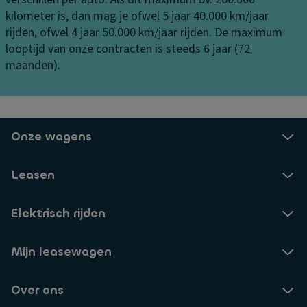
S
e
n
kilometer is, dan mag je ofwel 5 jaar 40.000 km/jaar
t
ni
k
rijden, ofwel 4 jaar 50.000 km/jaar rijden. De maximum
a
n
a
looptijd van onze contracten is steeds 6 jaar (72
bi
g
st
maanden).
lit
je
V
ei
er
G
ts
li
e
c
c
k
Onze wagens
o
h
o
n
ti
el
tr
Leasen
n
d
ol
g
e
e
Elektrisch rijden
a
b
V
a
er
er
n
gi
Mijn leasewagen
si
bi
n
e-
j
g
Over ons
in
d
B