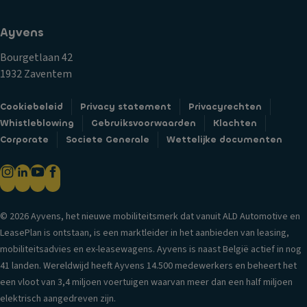
f
a
e
o
gl
k
Ayvens
r
ic
er
m
h
Bourgetlaan 42
h
a
t
1932 Zaventem
o
ti
C
u
e
Cookiebeleid
Privacy statement
Privacyrechten
e
d
U
Whistleblowing
Gebruiksvoorwaarden
Klachten
n
er
it
Corporate
Societe Generale
Wettelijke documenten
tr
s
ru
al
V
st
e
e
in
d
n
g
e
til
© 2026 Ayvens, het nieuwe mobiliteitsmerk dat vanuit ALD Automotive en
ur
k
a
LeasePlan is ontstaan, is een marktleider in het aanbieden van leasing,
v
o
ti
mobiliteitsadvies en ex-leasewagens. Ayvens is naast België actief in nog
er
e
e
41 landen. Wereldwijd heeft Ayvens 14.500 medewerkers en beheert het
g
ts
s
een vloot van 3,4 miljoen voertuigen waarvan meer dan een half miljoen
re
w
y
elektrisch aangedreven zijn.