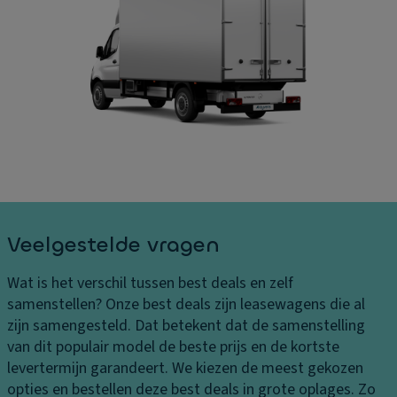
B
ru
A
el
is
a
a
e
n
st
c
d
in
o
rij
g
n
vi
e
tr
n
n
ol
g
L
Vl
El
e
o
e
v
er
kt
Veelgestelde vragen
er
b
r
in
e
o
Wat is het verschil tussen best deals en zelf
g
kl
ni
samenstellen?
Onze best deals zijn leasewagens die al
s
e
s
zijn samengesteld. Dat betekent dat de samenstelling
k
di
c
van dit populair model de beste prijs en de kortste
o
n
h
levertermijn garandeert. We kiezen de meest gekozen
st
g
e
opties en bestellen deze best deals in grote oplages. Zo
e