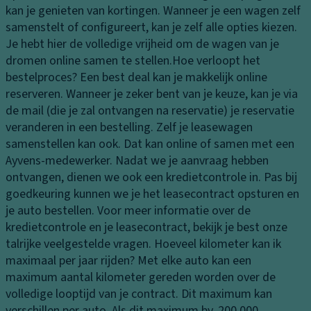
n
tr
kan je genieten van kortingen. Wanneer je een wagen zelf
n
d
a
samenstelt of configureert, kan je zelf alle opties kiezen.
K
s
ct
Je hebt hier de volledige vrijheid om de wagen van je
o
c
ie
dromen online samen te stellen.
Hoe verloopt het
pl
h
c
bestelproces?
Een best deal kan je makkelijk online
a
o
o
reserveren. Wanneer je zeker bent van je keuze, kan je via
m
e
n
de mail (die je zal ontvangen na reservatie) je reservatie
p
n
tr
veranderen in een bestelling. Zelf je leasewagen
e
k
ol
samenstellen kan ook. Dat kan online of samen met een
n
a
e
Ayvens-medewerker. Nadat we je aanvraag hebben
st
K
ontvangen, dienen we ook een kredietcontrole in. Pas bij
T
je
o
goedkeuring kunnen we je het leasecontract opsturen en
ra
pl
G
je auto bestellen. Voor meer informatie over de
n
a
e
kredietcontrole en je leasecontract, bekijk je best onze
s
m
k
talrijke veelgestelde vragen.
Hoeveel kilometer kan ik
m
p
o
maximaal per jaar rijden?
Met elke auto kan een
is
b
el
maximum aantal kilometer gereden worden over de
si
e
d
volledige looptijd van je contract. Dit maximum kan
e
di
e
verschillen per auto. Als dit maximum bv. 200.000