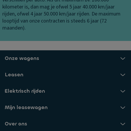
S
e
b
kilometer is, dan mag je ofwel 5 jaar 40.000 km/jaar
t
ni
er
rijden, ofwel 4 jaar 50.000 km/jaar rijden. De maximum
a
n
gi
looptijd van onze contracten is steeds 6 jaar (72
bi
g
n
maanden).
lit
g
V
ei
er
V
ts
li
e
c
c
n
Onze wagens
o
h
til
n
ti
a
tr
Leasen
n
ti
ol
g
e
e
Elektrisch rijden
a
s
V
a
y
er
n
st
Mijn leasewagen
si
bi
e
e-
j
e
Over ons
in
d
m