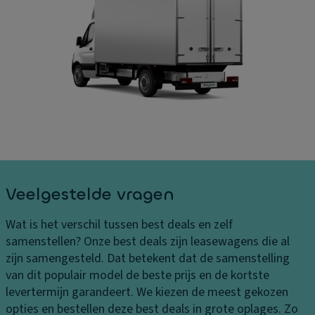
B
e
A
el
kl
a
a
e
n
st
di
d
in
n
rij
g
g
vi
e
n
n
B
g
a
L
n
El
e
d
e
v
e
kt
Veelgestelde vragen
er
n
r
in
o
Wat is het verschil tussen best deals en zelf
g
L
ni
samenstellen?
Onze best deals zijn leasewagens die al
s
a
s
zijn samengesteld. Dat betekent dat de samenstelling
k
k
c
van dit populair model de beste prijs en de kortste
o
H
h
levertermijn garandeert. We kiezen de meest gekozen
st
a
e
opties en bestellen deze best deals in grote oplages. Zo
e