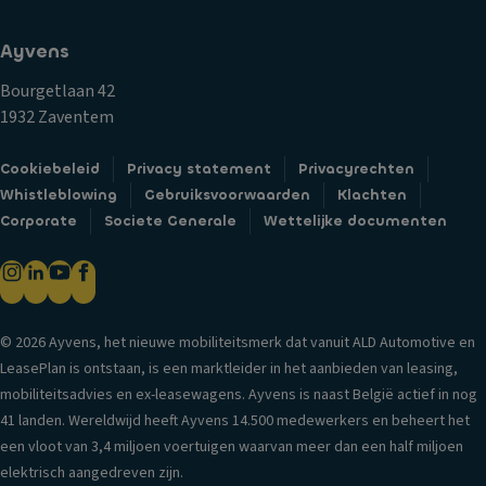
f
a
Kl
o
gl
i
Ayvens
r
ic
m
m
h
Bourgetlaan 42
a
a
t
1932 Zaventem
a
ti
C
tr
e
Cookiebeleid
Privacy statement
Privacyrechten
e
e
U
Whistleblowing
Gebruiksvoorwaarden
Klachten
n
g
it
Corporate
Societe Generale
Wettelijke documenten
tr
el
ru
al
in
st
e
g
in
d
B
g
e
ui
© 2026 Ayvens, het nieuwe mobiliteitsmerk dat vanuit ALD Automotive en
ur
k
t
LeasePlan is ontstaan, is een marktleider in het aanbieden van leasing,
v
o
e
mobiliteitsadvies en ex-leasewagens. Ayvens is naast België actief in nog
er
e
n
41 landen. Wereldwijd heeft Ayvens 14.500 medewerkers en beheert het
g
ts
s
een vloot van 3,4 miljoen voertuigen waarvan meer dan een half miljoen
re
w
pi
elektrisch aangedreven zijn.