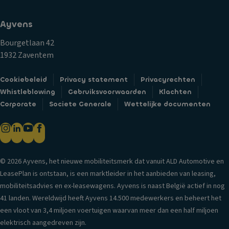
f
a
Kl
o
gl
i
Ayvens
r
ic
m
m
h
Bourgetlaan 42
a
a
t
1932 Zaventem
a
ti
C
tr
e
Cookiebeleid
Privacy statement
Privacyrechten
e
e
U
Whistleblowing
Gebruiksvoorwaarden
Klachten
n
g
it
Corporate
Societe Generale
Wettelijke documenten
tr
el
ru
al
in
st
e
g
in
d
B
g
e
ui
© 2026 Ayvens, het nieuwe mobiliteitsmerk dat vanuit ALD Automotive en
ur
k
t
LeasePlan is ontstaan, is een marktleider in het aanbieden van leasing,
v
o
e
mobiliteitsadvies en ex-leasewagens. Ayvens is naast België actief in nog
er
e
n
41 landen. Wereldwijd heeft Ayvens 14.500 medewerkers en beheert het
g
ts
s
een vloot van 3,4 miljoen voertuigen waarvan meer dan een half miljoen
re
w
pi
elektrisch aangedreven zijn.