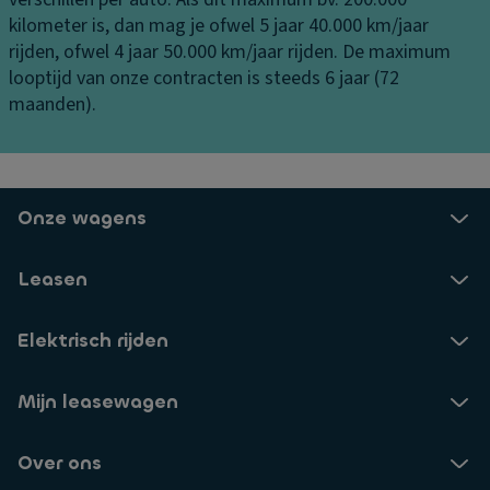
S
e
b
kilometer is, dan mag je ofwel 5 jaar 40.000 km/jaar
t
ni
er
rijden, ofwel 4 jaar 50.000 km/jaar rijden. De maximum
a
n
gi
looptijd van onze contracten is steeds 6 jaar (72
bi
g
n
maanden).
lit
g
V
ei
er
V
ts
li
e
c
c
n
Onze wagens
o
h
til
n
ti
a
tr
Leasen
n
ti
ol
g
e
e
Elektrisch rijden
a
s
V
a
y
er
n
st
Mijn leasewagen
si
bi
e
e-
j
e
Over ons
in
d
m