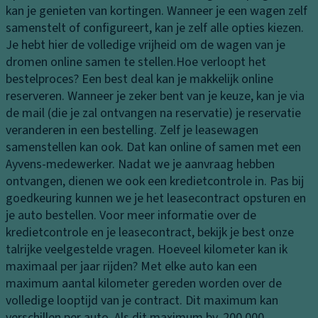
n
tr
kan je genieten van kortingen. Wanneer je een wagen zelf
n
d
a
samenstelt of configureert, kan je zelf alle opties kiezen.
K
s
ct
Je hebt hier de volledige vrijheid om de wagen van je
o
c
ie
dromen online samen te stellen.
Hoe verloopt het
pl
h
c
bestelproces?
Een best deal kan je makkelijk online
a
o
o
reserveren. Wanneer je zeker bent van je keuze, kan je via
m
e
n
de mail (die je zal ontvangen na reservatie) je reservatie
p
n
tr
veranderen in een bestelling. Zelf je leasewagen
e
k
ol
samenstellen kan ook. Dat kan online of samen met een
n
a
e
Ayvens-medewerker. Nadat we je aanvraag hebben
st
K
ontvangen, dienen we ook een kredietcontrole in. Pas bij
T
je
o
goedkeuring kunnen we je het leasecontract opsturen en
ra
pl
G
je auto bestellen. Voor meer informatie over de
n
a
e
kredietcontrole en je leasecontract, bekijk je best onze
s
m
k
talrijke veelgestelde vragen.
Hoeveel kilometer kan ik
m
p
o
maximaal per jaar rijden?
Met elke auto kan een
is
b
el
maximum aantal kilometer gereden worden over de
si
e
d
volledige looptijd van je contract. Dit maximum kan
e
di
e
verschillen per auto. Als dit maximum bv. 200.000