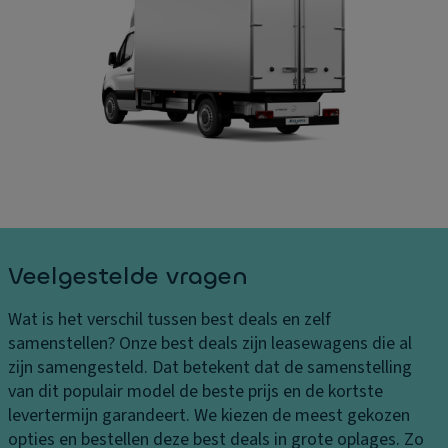
B
e
A
el
kl
a
a
e
n
st
di
d
in
n
rij
g
g
vi
e
n
n
B
g
a
L
n
El
e
d
e
v
e
kt
Veelgestelde vragen
er
n
r
in
o
Wat is het verschil tussen best deals en zelf
g
L
ni
samenstellen?
Onze best deals zijn leasewagens die al
s
a
s
zijn samengesteld. Dat betekent dat de samenstelling
k
k
c
van dit populair model de beste prijs en de kortste
o
H
h
levertermijn garandeert. We kiezen de meest gekozen
st
a
e
opties en bestellen deze best deals in grote oplages. Zo
e