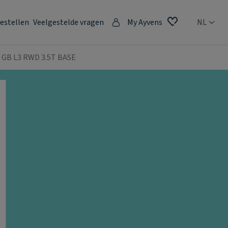
estellen
Veelgestelde vragen
My Ayvens
NL
I GB L3 RWD 3.5T BASE