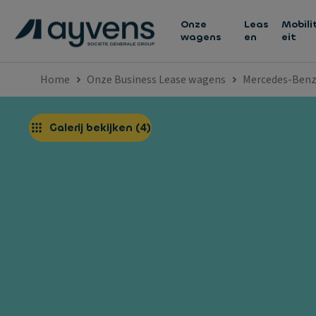
Onze
Leas
Mobili
wagens
en
eit
Home
Onze Business Lease wagens
Mercedes-Ben
Galerij bekijken
(
4
)