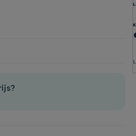
L
K
L
ijs?