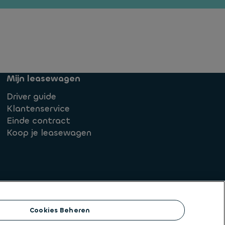
Mijn leasewagen
Driver guide
Klantenservice
Einde contract
Koop je leasewagen
Cookies Beheren