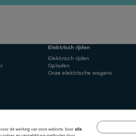
Elektrisch rijden
Elektrisch rijden
r
Opladen
Onze elektrische wagens
n voor de werking van onze website. Door
alle
de cookies en vergelijkbare methoden door