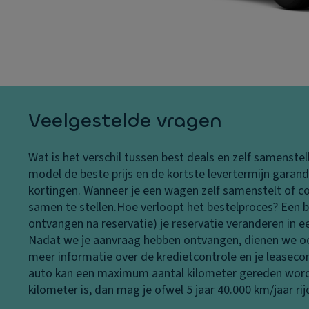
n
e
d
n
K
rij
o
L
vi
pl
a
n
a
k
g
m
H
El
p
a
e
Veelgestelde vragen
e
n
kt
n
d
r
Wat is het verschil tussen best deals en zelf samenstel
K
s
o
model de beste prijs en de kortste levertermijn garan
o
c
ni
kortingen. Wanneer je een wagen zelf samenstelt of conf
pl
h
s
samen te stellen.
Hoe verloopt het bestelproces?
Een b
a
o
c
ontvangen na reservatie) je reservatie veranderen in 
m
e
h
Nadat we je aanvraag hebben ontvangen, dienen we ook 
p
n
e
meer informatie over de kredietcontrole en je leasecont
b
k
tr
auto kan een maximum aantal kilometer gereden worden
e
a
a
kilometer is, dan mag je ofwel 5 jaar 40.000 km/jaar r
di
st
ct