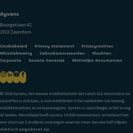
e
a
e
tr
gl
n
Ayvens
a
ic
B
ct
h
Bourgetlaan 42
a
ie
t
1932 Zaventem
n
c
G
d
o
Cookiebeleid
Privacy statement
Privacyrechten
o
e
n
Whistleblowing
Gebruiksvoorwaarden
Klachten
r
n
tr
Corporate
Societe Generale
Wettelijke documenten
di
L
ol
jn
a
e
ai
k
T
rb
D
ra
a
© 2026 Ayvens, het nieuwe mobiliteitsmerk dat vanuit ALD Automotive en
a
n
g
LeasePlan is ontstaan, is een marktleider in het aanbieden van leasing,
kr
s
C
mobiliteitsadvies en ex-leasewagens. Ayvens is naast België actief in nog
el
m
e
41 landen. Wereldwijd heeft Ayvens 14.500 medewerkers en beheert het
in
is
n
een vloot van 3,4 miljoen voertuigen waarvan meer dan een half miljoen
g
si
tr
elektrisch aangedreven zijn.
e
e