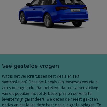
B
ru
In
el
is
t
a
e
er
st
c
ie
in
o
ur
g
n
af
e
tr
m
n
ol
e
L
ti
E
e
n
xt
v
g
ra
Veelgestelde vragen
er
e
v
in
n
er
Wat is het verschil tussen best deals en zelf
g
li
In
samenstellen?
Onze best deals zijn leasewagens die al
s
c
h
zijn samengesteld. Dat betekent dat de samenstelling
k
h
o
van dit populair model de beste prijs en de kortste
o
ti
u
levertermijn garandeert. We kiezen de meest gekozen
st
n
d
opties en bestellen deze best deals in grote oplages. Zo
e