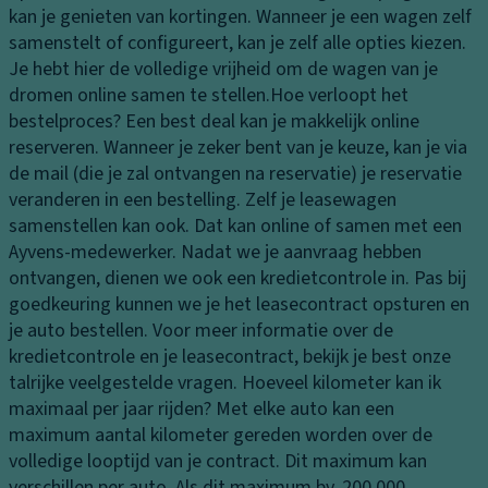
g
la
kan je genieten van kortingen. Wanneer je een wagen zelf
n
a
samenstelt of configureert, kan je zelf alle opties kiezen.
M
K
d
Je hebt hier de volledige vrijheid om de wagen van je
a
o
ru
dromen online samen te stellen.
Hoe verloopt het
k
pl
i
bestelproces?
Een best deal kan je makkelijk online
e-
a
m
reserveren. Wanneer je zeker bent van je keuze, kan je via
u
m
t
de mail (die je zal ontvangen na reservatie) je reservatie
p
p
e
veranderen in een bestelling. Zelf je leasewagen
s
e
samenstellen kan ook. Dat kan online of samen met een
pi
A
n
Ayvens-medewerker. Nadat we je aanvraag hebben
e
a
K
ontvangen, dienen we ook een kredietcontrole in. Pas bij
g
n
o
goedkeuring kunnen we je het leasecontract opsturen en
el
d
pl
je auto bestellen. Voor meer informatie over de
rij
P
a
kredietcontrole en je leasecontract, bekijk je best onze
vi
ar
m
talrijke veelgestelde vragen.
Hoeveel kilometer kan ik
n
k
p
maximaal per jaar rijden?
Met elke auto kan een
g
e
b
maximum aantal kilometer gereden worden over de
er
S
e
volledige looptijd van je contract. Dit maximum kan
h
p
di
verschillen per auto. Als dit maximum bv. 200.000