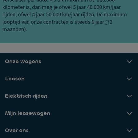
ul
er
e
kilometer is, dan mag je ofwel 5 jaar 40.000 km/jaar
p
di
ni
rijden, ofwel 4 jaar 50.000 km/jaar rijden. De maximum
ff
n
L
looptijd van onze contracten is steeds 6 jaar (72
er
g
u
maanden).
e
x
V
n
e-
er
ti
af
li
e
w
c
Onze wagens
el
er
h
ki
El
ti
Leasen
n
e
n
g
kt
g
r
Elektrisch rijden
a
Vl
o
a
o
ni
n
er
Mijn leasewagen
s
bi
m
c
j
a
Over ons
h
d
tt