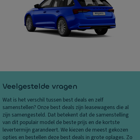
B
ru
In
el
is
t
a
e
er
st
c
ie
in
o
ur
g
n
af
e
tr
m
n
ol
e
L
ti
E
e
n
xt
v
g
ra
Veelgestelde vragen
er
e
v
in
n
er
Wat is het verschil tussen best deals en zelf
g
li
In
samenstellen?
Onze best deals zijn leasewagens die al
s
c
h
zijn samengesteld. Dat betekent dat de samenstelling
k
h
o
van dit populair model de beste prijs en de kortste
o
ti
u
levertermijn garandeert. We kiezen de meest gekozen
st
n
d
opties en bestellen deze best deals in grote oplages. Zo
e