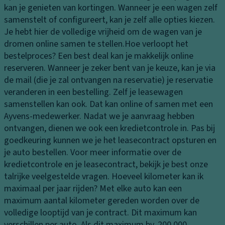
g
la
kan je genieten van kortingen. Wanneer je een wagen zelf
n
a
samenstelt of configureert, kan je zelf alle opties kiezen.
M
K
d
Je hebt hier de volledige vrijheid om de wagen van je
a
o
ru
dromen online samen te stellen.
Hoe verloopt het
k
pl
i
bestelproces?
Een best deal kan je makkelijk online
e-
a
m
reserveren. Wanneer je zeker bent van je keuze, kan je via
u
m
t
de mail (die je zal ontvangen na reservatie) je reservatie
p
p
e
veranderen in een bestelling. Zelf je leasewagen
s
e
samenstellen kan ook. Dat kan online of samen met een
pi
A
n
Ayvens-medewerker. Nadat we je aanvraag hebben
e
a
K
ontvangen, dienen we ook een kredietcontrole in. Pas bij
g
n
o
goedkeuring kunnen we je het leasecontract opsturen en
el
d
pl
je auto bestellen. Voor meer informatie over de
rij
P
a
kredietcontrole en je leasecontract, bekijk je best onze
vi
ar
m
talrijke veelgestelde vragen.
Hoeveel kilometer kan ik
n
k
p
maximaal per jaar rijden?
Met elke auto kan een
g
e
b
maximum aantal kilometer gereden worden over de
er
S
e
volledige looptijd van je contract. Dit maximum kan
h
p
di
verschillen per auto. Als dit maximum bv. 200.000