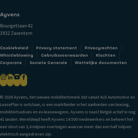
e
a
e
tr
gl
n
Ayvens
a
ic
B
ct
h
Bourgetlaan 42
a
ie
t
1932 Zaventem
n
c
G
d
o
Cookiebeleid
Privacy statement
Privacyrechten
o
e
n
Whistleblowing
Gebruiksvoorwaarden
Klachten
r
n
tr
Corporate
Societe Generale
Wettelijke documenten
di
L
ol
jn
a
e
ai
k
T
rb
D
ra
a
© 2026 Ayvens, het nieuwe mobiliteitsmerk dat vanuit ALD Automotive en
a
n
g
LeasePlan is ontstaan, is een marktleider in het aanbieden van leasing,
kr
s
C
mobiliteitsadvies en ex-leasewagens. Ayvens is naast België actief in nog
el
m
e
41 landen. Wereldwijd heeft Ayvens 14.500 medewerkers en beheert het
in
is
n
een vloot van 3,4 miljoen voertuigen waarvan meer dan een half miljoen
g
si
tr
elektrisch aangedreven zijn.
e
e