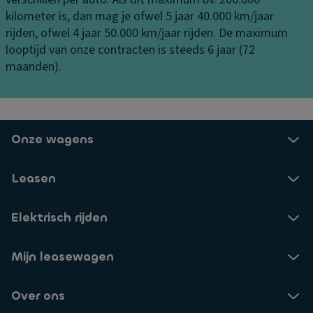
ul
er
e
kilometer is, dan mag je ofwel 5 jaar 40.000 km/jaar
p
di
ni
rijden, ofwel 4 jaar 50.000 km/jaar rijden. De maximum
ff
n
L
looptijd van onze contracten is steeds 6 jaar (72
er
g
u
maanden).
e
x
V
n
e-
er
ti
af
li
e
w
c
Onze wagens
el
er
h
ki
El
ti
Leasen
n
e
n
g
kt
g
r
Elektrisch rijden
a
Vl
o
a
o
ni
n
er
Mijn leasewagen
s
bi
m
c
j
a
Over ons
h
d
tt