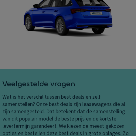
B
ru
In
el
is
t
a
e
er
st
c
ie
in
o
ur
g
n
af
e
tr
m
n
ol
e
L
ti
E
e
n
xt
v
g
ra
Veelgestelde vragen
er
e
v
in
n
er
Wat is het verschil tussen best deals en zelf
g
li
In
samenstellen?
Onze best deals zijn leasewagens die al
s
c
h
zijn samengesteld. Dat betekent dat de samenstelling
k
h
o
van dit populair model de beste prijs en de kortste
o
ti
u
levertermijn garandeert. We kiezen de meest gekozen
st
n
d
opties en bestellen deze best deals in grote oplages. Zo
e