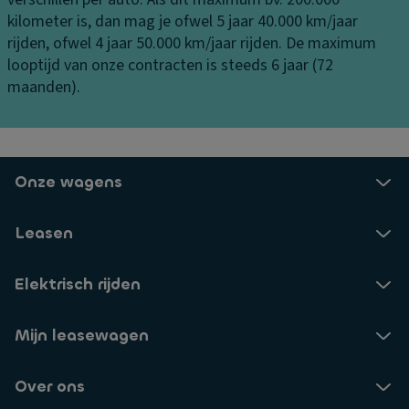
ul
er
e
kilometer is, dan mag je ofwel 5 jaar 40.000 km/jaar
p
di
ni
rijden, ofwel 4 jaar 50.000 km/jaar rijden. De maximum
ff
n
L
looptijd van onze contracten is steeds 6 jaar (72
er
g
u
maanden).
e
x
V
n
e-
er
ti
af
li
e
w
c
Onze wagens
el
er
h
ki
El
ti
Leasen
n
e
n
g
kt
g
r
Elektrisch rijden
a
Vl
o
a
o
ni
n
er
Mijn leasewagen
s
bi
m
c
j
a
Over ons
h
d
tt