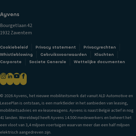
e
a
e
tr
gl
n
Ayvens
a
ic
B
ct
h
Bourgetlaan 42
a
ie
t
1932 Zaventem
n
c
G
d
o
Cookiebeleid
Privacy statement
Privacyrechten
o
e
n
Whistleblowing
Gebruiksvoorwaarden
Klachten
r
n
tr
Corporate
Societe Generale
Wettelijke documenten
di
L
ol
jn
a
e
ai
k
T
rb
D
ra
a
© 2026 Ayvens, het nieuwe mobiliteitsmerk dat vanuit ALD Automotive en
a
n
g
LeasePlan is ontstaan, is een marktleider in het aanbieden van leasing,
kr
s
C
mobiliteitsadvies en ex-leasewagens. Ayvens is naast België actief in nog
el
m
e
41 landen. Wereldwijd heeft Ayvens 14.500 medewerkers en beheert het
in
is
n
een vloot van 3,4 miljoen voertuigen waarvan meer dan een half miljoen
g
si
tr
elektrisch aangedreven zijn.
e
e