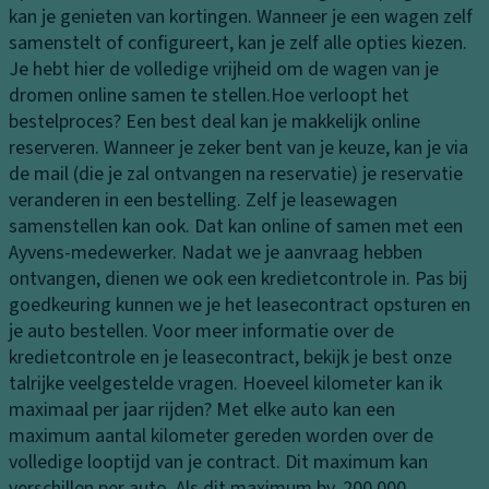
g
la
kan je genieten van kortingen. Wanneer je een wagen zelf
n
a
samenstelt of configureert, kan je zelf alle opties kiezen.
M
K
d
Je hebt hier de volledige vrijheid om de wagen van je
a
o
ru
dromen online samen te stellen.
Hoe verloopt het
k
pl
i
bestelproces?
Een best deal kan je makkelijk online
e-
a
m
reserveren. Wanneer je zeker bent van je keuze, kan je via
u
m
t
de mail (die je zal ontvangen na reservatie) je reservatie
p
p
e
veranderen in een bestelling. Zelf je leasewagen
s
e
samenstellen kan ook. Dat kan online of samen met een
pi
A
n
Ayvens-medewerker. Nadat we je aanvraag hebben
e
a
K
ontvangen, dienen we ook een kredietcontrole in. Pas bij
g
n
o
goedkeuring kunnen we je het leasecontract opsturen en
el
d
pl
je auto bestellen. Voor meer informatie over de
rij
P
a
kredietcontrole en je leasecontract, bekijk je best onze
vi
ar
m
talrijke veelgestelde vragen.
Hoeveel kilometer kan ik
n
k
p
maximaal per jaar rijden?
Met elke auto kan een
g
e
b
maximum aantal kilometer gereden worden over de
er
S
e
volledige looptijd van je contract. Dit maximum kan
h
p
di
verschillen per auto. Als dit maximum bv. 200.000