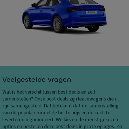
B
e
In
el
kt
t
a
ri
er
st
s
ie
in
c
ur
g
h
af
e
e
m
n
k
e
L
of
ti
e
f
n
v
er
g
Veelgestelde vragen
er
sl
e
in
ui
n
Wat is het verschil tussen best deals en zelf
g
ti
In
samenstellen?
Onze best deals zijn leasewagens die al
s
n
h
zijn samengesteld. Dat betekent dat de samenstelling
k
g
o
van dit populair model de beste prijs en de kortste
o
C
u
levertermijn garandeert. We kiezen de meest gekozen
st
ru
d
opties en bestellen deze best deals in grote oplages. Zo
e