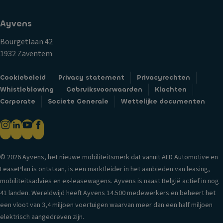
p
e
h
tr
ti
L
Ayvens
a
n
u
ct
g
x
Bourgetlaan 42
ie
e-
1932 Zaventem
V
c
af
er
o
w
Cookiebeleid
Privacy statement
Privacyrechten
li
n
er
Whistleblowing
Gebruiksvoorwaarden
Klachten
c
tr
ki
Corporate
Societe Generale
Wettelijke documenten
h
ol
n
ti
e
g
n
T
g
Vl
ra
a
o
© 2026 Ayvens, het nieuwe mobiliteitsmerk dat vanuit ALD Automotive en
n
a
er
LeasePlan is ontstaan, is een marktleider in het aanbieden van leasing,
s
n
m
mobiliteitsadvies en ex-leasewagens. Ayvens is naast België actief in nog
m
bi
a
41 landen. Wereldwijd heeft Ayvens 14.500 medewerkers en beheert het
is
j
tt
een vloot van 3,4 miljoen voertuigen waarvan meer dan een half miljoen
si
d
e
elektrisch aangedreven zijn.
e