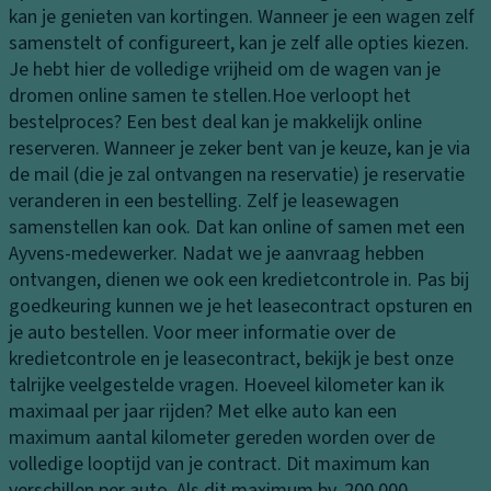
is
la
kan je genieten van kortingen. Wanneer je een wagen zelf
n
e
a
samenstelt of configureert, kan je zelf alle opties kiezen.
K
c
d
Je hebt hier de volledige vrijheid om de wagen van je
o
o
ru
dromen online samen te stellen.
Hoe verloopt het
pl
n
i
bestelproces?
Een best deal kan je makkelijk online
a
tr
m
reserveren. Wanneer je zeker bent van je keuze, kan je via
m
ol
t
de mail (die je zal ontvangen na reservatie) je reservatie
p
e
veranderen in een bestelling. Zelf je leasewagen
E
e
samenstellen kan ook. Dat kan online of samen met een
xt
A
n
Ayvens-medewerker. Nadat we je aanvraag hebben
ra
a
K
ontvangen, dienen we ook een kredietcontrole in. Pas bij
v
n
o
goedkeuring kunnen we je het leasecontract opsturen en
er
d
pl
je auto bestellen. Voor meer informatie over de
li
rij
a
kredietcontrole en je leasecontract, bekijk je best onze
c
vi
m
talrijke veelgestelde vragen.
Hoeveel kilometer kan ik
h
n
p
maximaal per jaar rijden?
Met elke auto kan een
ti
g
b
maximum aantal kilometer gereden worden over de
n
S
e
volledige looptijd van je contract. Dit maximum kan
g
p
di
verschillen per auto. Als dit maximum bv. 200.000