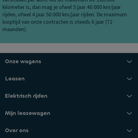
M
er
e
kilometer is, dan mag je ofwel 5 jaar 40.000 km/jaar
a
di
ni
rijden, ofwel 4 jaar 50.000 km/jaar rijden. De maximum
k
ff
n
looptijd van onze contracten is steeds 6 jaar (72
e-
er
g
maanden).
u
e
B
p
n
o
s
ti
c
pi
e
h
Onze wagens
e
el
t
g
El
e
el
Leasen
e
n-
P
kt
/b
ar
r
Elektrisch rijden
er
k
o
m
e
ni
v
Mijn leasewagen
er
s
er
h
c
li
Over ons
ul
h
c