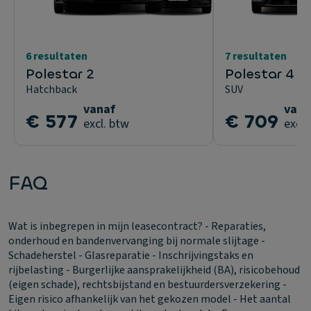
6 resultaten
7 resultaten
Polestar 2
Polestar 4 
Hatchback
SUV
vanaf
vana
€ 577
€ 709
excl. btw
excl.
FAQ
Wat is inbegrepen in mijn leasecontract?
- Reparaties,
onderhoud en bandenvervanging bij normale slijtage -
Schadeherstel - Glasreparatie - Inschrijvingstaks en
rijbelasting - Burgerlijke aansprakelijkheid (BA), risicobehoud
(eigen schade), rechtsbijstand en bestuurdersverzekering -
Eigen risico afhankelijk van het gekozen model - Het aantal