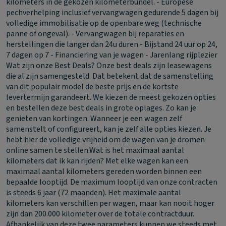
kilometers in de gekozen kilometerbundel. - Europese
pechverhelping inclusief vervangwagen gedurende 5 dagen bij
volledige immobilisatie op de openbare weg (technische
panne of ongeval). - Vervangwagen bij reparaties en
herstellingen die langer dan 24u duren - Bijstand 24 uur op 24,
7 dagen op 7 - Financiering van je wagen - Jarenlang rijplezier
Wat zijn onze Best Deals?
Onze best deals zijn leasewagens
die al zijn samengesteld. Dat betekent dat de samenstelling
van dit populair model de beste prijs en de kortste
levertermijn garandeert. We kiezen de meest gekozen opties
en bestellen deze best deals in grote oplages. Zo kan je
genieten van kortingen. Wanneer je een wagen zelf
samenstelt of configureert, kan je zelf alle opties kiezen. Je
hebt hier de volledige vrijheid om de wagen van je dromen
online samen te stellen.
Wat is het maximaal aantal
kilometers dat ik kan rijden?
Met elke wagen kan een
maximaal aantal kilometers gereden worden binnen een
bepaalde looptijd. De maximum looptijd van onze contracten
is steeds 6 jaar (72 maanden). Het maximale aantal
kilometers kan verschillen per wagen, maar kan nooit hoger
zijn dan 200.000 kilometer over de totale contractduur.
Afhankelijk van deze twee parameters kunnen we steeds met