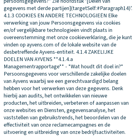
persoonsgegevens?* Zie hoofdstuk ‘[Delen van
gegevens met derde partijen](targetSelf:#Paragraph14)’.
4.1.3 COOKIES EN ANDERE TECHNOLOGIEËN
Elke
verwerking van jouw Persoonsgegevens via cookies
en/of vergelijkbare technologieën vindt plaats in
overeenstemming met onze cookieverklaring, die je kunt
vinden op ayvens.com of de lokale website van de
desbetreffende Ayvens-entiteit.
4.1.4 ZAKELIJKE
DOELEN VAN AYVENS
**4.1.4.a
Managementrapportage** - *Wat houdt dit doel in?*
Persoonsgegevens voor verschillende zakelijke doelen
van Ayvens waarbij we een gerechtvaardigd belang
hebben voor het verwerken van deze gegevens. Denk
hierbij aan audits, het ontwikkelen van nieuwe
producten, het uitbreiden, verbeteren of aanpassen van
onze websites en Diensten, gegevensanalyse, het
vaststellen van gebruikstrends, het beoordelen van de
effectiviteit van onze reclamecampagnes en de
uitvoering en uitbreiding van onze bedrijfsactiviteiten.