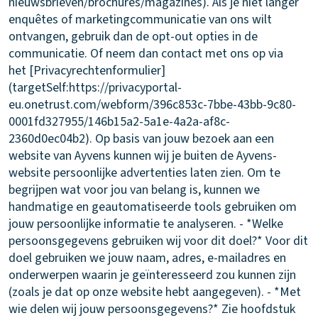
nieuwsbrieven/brochures/magazines). Als je niet langer
enquêtes of marketingcommunicatie van ons wilt
ontvangen, gebruik dan de opt-out opties in de
communicatie. Of neem dan contact met ons op via
het [Privacyrechtenformulier]
(targetSelf:https://privacyportal-
eu.onetrust.com/webform/396c853c-7bbe-43bb-9c80-
0001fd327955/146b15a2-5a1e-4a2a-af8c-
2360d0ec04b2). Op basis van jouw bezoek aan een
website van Ayvens kunnen wij je buiten de Ayvens-
website persoonlijke advertenties laten zien. Om te
begrijpen wat voor jou van belang is, kunnen we
handmatige en geautomatiseerde tools gebruiken om
jouw persoonlijke informatie te analyseren. - *Welke
persoonsgegevens gebruiken wij voor dit doel?* Voor dit
doel gebruiken we jouw naam, adres, e-mailadres en
onderwerpen waarin je geïnteresseerd zou kunnen zijn
(zoals je dat op onze website hebt aangegeven). - *Met
wie delen wij jouw persoonsgegevens?* Zie hoofdstuk