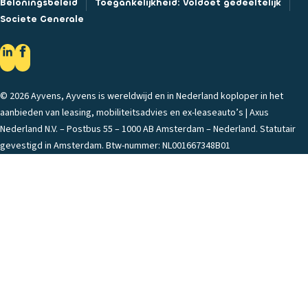
Beloningsbeleid
Toegankelijkheid: Voldoet gedeeltelijk
Societe Generale
© 2026 Ayvens, Ayvens is wereldwijd en in Nederland koploper in het
aanbieden van leasing, mobiliteitsadvies en ex-leaseauto’s | Axus
Nederland N.V. – Postbus 55 – 1000 AB Amsterdam – Nederland. Statutair
gevestigd in Amsterdam. Btw-nummer: NL001667348B01