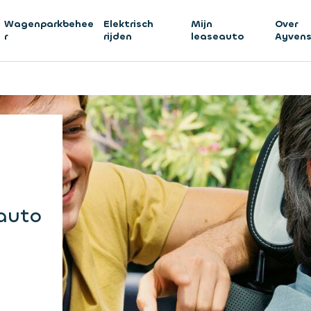
Wagenparkbehee
Elektrisch
Mijn
Over
r
rijden
leaseauto
Ayven
 auto
d