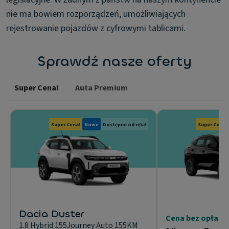
nie ma bowiem rozporządzeń, umożliwiających
rejestrowanie pojazdów z cyfrowymi tablicami.
Sprawdź nasze oferty
Super Cena!
Auta Premium
Super Cena!
Nowe
Dostępne od ręki!
Super Cena!
Dacia Duster
Cena bez opłaty
1.8 Hybrid 155Journey Auto 155KM