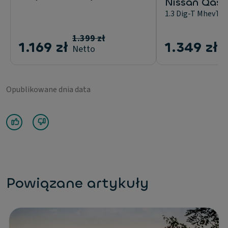
Nissan Qash
1.3 Dig-T MhevTe
1.399 zł
1
1.169 zł
1.349 zł
Netto
N
Opublikowane dnia data
Powiązane artykuły