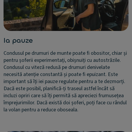
Ia pauze
Condusul pe drumuri de munte poate fi obositor, chiar și
pentru șoferii experimentați, obișnuiți cu autostrăzile.
Condusul cu viteză redusă pe drumuri denivelate
necesită atenție constantă și poate fi epuizant. Este
important să îți iei pauze regulate pentru a te dezmorți.
Dacă este posibil, planifică-ți traseul astfel încât să
incluzi opriri care să îți permită să apreciezi frumusețea
împrejurimilor. Dacă există doi șoferi, poți face cu rândul
la volan pentru a reduce oboseala.