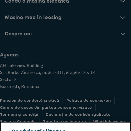
Condu o mașină electrică
Mașina mea în leasing
Despre noi
Ayvens
AFI Lakeview Building
Str. Barbu Văcărescu, nr. 301-311, etajele 12 & 13
Sector 2
București, România
Principii de conduită și etică
Politica de cookie-uri
Cerere de acces din partea persoanei vizate
Termeni și condiții
Declarație de confidențialitate
Societe Generale
Trimite o reclamație
Whistleblowing