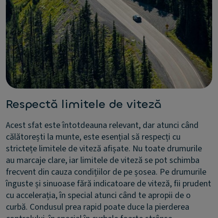
Respectă limitele de viteză
Acest sfat este întotdeauna relevant, dar atunci când
călătorești la munte, este esențial să respecți cu
strictețe limitele de viteză afișate. Nu toate drumurile
au marcaje clare, iar limitele de viteză se pot schimba
frecvent din cauza condițiilor de pe șosea. Pe drumurile
înguste și sinuoase fără indicatoare de viteză, fii prudent
cu accelerația, în special atunci când te apropii de o
curbă. Condusul prea rapid poate duce la pierderea