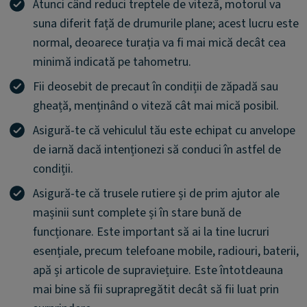
Atunci când reduci treptele de viteză, motorul va
suna diferit față de drumurile plane; acest lucru este
normal, deoarece turația va fi mai mică decât cea
minimă indicată pe tahometru.
Fii deosebit de precaut în condiții de zăpadă sau
gheață, menținând o viteză cât mai mică posibil.
Asigură-te că vehiculul tău este echipat cu anvelope
de iarnă dacă intenționezi să conduci în astfel de
condiții.
Asigură-te că trusele rutiere și de prim ajutor ale
mașinii sunt complete și în stare bună de
funcționare. Este important să ai la tine lucruri
esențiale, precum telefoane mobile, radiouri, baterii,
apă și articole de supraviețuire. Este întotdeauna
mai bine să fii suprapregătit decât să fii luat prin