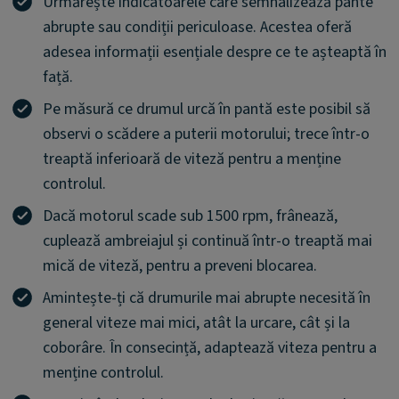
Urmărește indicatoarele care semnalizează pante
abrupte sau condiții periculoase. Acestea oferă
adesea informații esențiale despre ce te așteaptă în
față.
Pe măsură ce drumul urcă în pantă este posibil să
observi o scădere a puterii motorului; trece într-o
treaptă inferioară de viteză pentru a menține
controlul.
Dacă motorul scade sub 1500 rpm, frânează,
cuplează ambreiajul și continuă într-o treaptă mai
mică de viteză, pentru a preveni blocarea.
Amintește-ți că drumurile mai abrupte necesită în
general viteze mai mici, atât la urcare, cât și la
coborâre. În consecință, adaptează viteza pentru a
menține controlul.