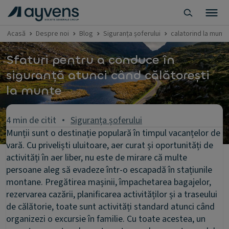
Acasă
Despre noi
Blog
Siguranța șoferului
calatorind la munte
Sfaturi pentru a conduce în
siguranță atunci când călătorești
la munte
4 min de citit
Siguranța șoferului
Munții sunt o destinație populară în timpul vacanțelor de
vară. Cu priveliști uluitoare, aer curat și oportunități de
activități în aer liber, nu este de mirare că multe
persoane aleg să evadeze într-o escapadă în stațiunile
montane. Pregătirea mașinii, împachetarea bagajelor,
rezervarea cazării, planificarea activităților și a traseului
de călătorie, toate sunt activități standard atunci când
organizezi o excursie în familie. Cu toate acestea, un