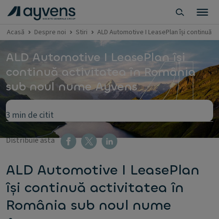
Acasă
Despre noi
Stiri
ALD Automotive I LeasePlan își continuă a
ALD Automotive I LeasePlan își
continuă activitatea în România
sub noul nume Ayvens
3 min de citit
Distribuie asta
ALD Automotive I LeasePlan
își continuă activitatea în
România sub noul nume