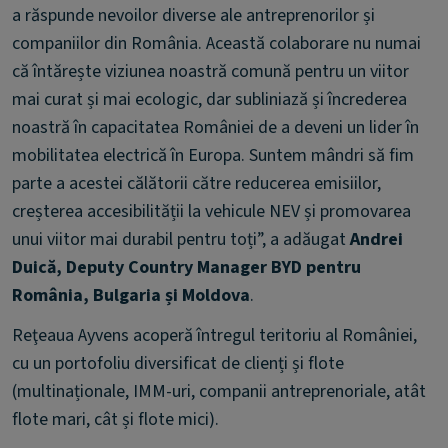
a răspunde nevoilor diverse ale antreprenorilor și
companiilor din România. Această colaborare nu numai
că întărește viziunea noastră comună pentru un viitor
mai curat și mai ecologic, dar subliniază și încrederea
noastră în capacitatea României de a deveni un lider în
mobilitatea electrică în Europa. Suntem mândri să fim
parte a acestei călătorii către reducerea emisiilor,
creșterea accesibilității la vehicule NEV și promovarea
unui viitor mai durabil pentru toți”, a adăugat
Andrei
Duică, Deputy Country Manager BYD pentru
România, Bulgaria și Moldova
.
Reţeaua Ayvens acoperă întregul teritoriu al României,
cu un portofoliu diversificat de clienți și flote
(multinaționale, IMM-uri, companii antreprenoriale, atât
flote mari, cât și flote mici).