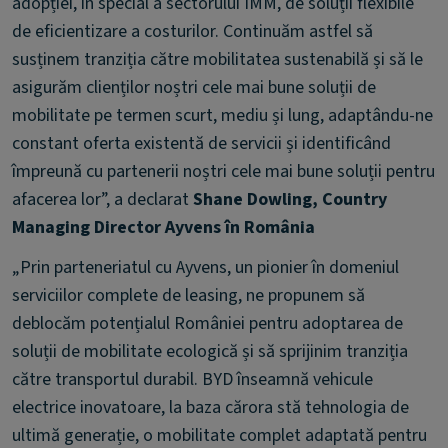
adopției, în special a sectorului IMM, de soluții flexibile
de eficientizare a costurilor. Continuăm astfel să
susținem tranziția către mobilitatea sustenabilă și să le
asigurăm clienților noștri cele mai bune soluții de
mobilitate pe termen scurt, mediu și lung, adaptându-ne
constant oferta existentă de servicii și identificând
împreună cu partenerii noștri cele mai bune soluții pentru
afacerea lor”, a declarat
Shane Dowling, Country
Managing Director Ayvens în România
„Prin parteneriatul cu Ayvens, un pionier în domeniul
serviciilor complete de leasing, ne propunem să
deblocăm potențialul României pentru adoptarea de
soluții de mobilitate ecologică și să sprijinim tranziția
către transportul durabil. BYD înseamnă vehicule
electrice inovatoare, la baza cărora stă tehnologia de
ultimă generație, o mobilitate complet adaptată pentru