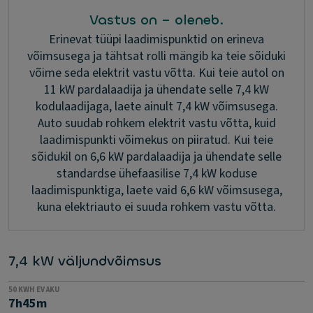
Vastus on – oleneb.
Erinevat tüüpi laadimispunktid on erineva
võimsusega ja tähtsat rolli mängib ka teie sõiduki
võime seda elektrit vastu võtta. Kui teie autol on
11 kW pardalaadija ja ühendate selle 7,4 kW
kodulaadijaga, laete ainult 7,4 kW võimsusega.
Auto suudab rohkem elektrit vastu võtta, kuid
laadimispunkti võimekus on piiratud. Kui teie
sõidukil on 6,6 kW pardalaadija ja ühendate selle
standardse ühefaasilise 7,4 kW koduse
laadimispunktiga, laete vaid 6,6 kW võimsusega,
kuna elektriauto ei suuda rohkem vastu võtta.
7,4 kW väljundvõimsus
50 KWH EV AKU
7h45m