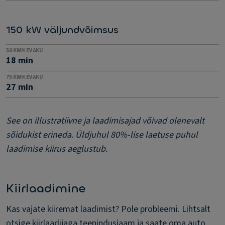
150 kW väljundvõimsus
50 KWH EV AKU
18 min
75 KWH EV AKU
27 min
See on illustratiivne ja laadimisajad võivad olenevalt
sõidukist erineda. Üldjuhul 80%-lise laetuse puhul
laadimise kiirus aeglustub.
Kiirlaadimine
Kas vajate kiiremat laadimist? Pole probleemi. Lihtsalt
otsige kiirlaadijaga teenindusjaam ja saate oma auto