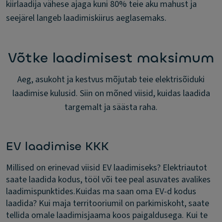
kiirlaadija vähese ajaga kuni 80% teie aku mahust ja
seejärel langeb laadimiskiirus aeglasemaks.
Võtke laadimisest maksimum
Aeg, asukoht ja kestvus mõjutab teie elektrisõiduki
laadimise kulusid. Siin on mõned viisid, kuidas laadida
targemalt ja säästa raha.
EV laadimise KKK
Millised on erinevad viisid EV laadimiseks?
Elektriautot
saate laadida kodus, tööl või tee peal asuvates avalikes
laadimispunktides.
Kuidas ma saan oma EV-d kodus
laadida?
Kui maja territooriumil on parkimiskoht, saate
tellida omale laadimisjaama koos paigaldusega. Kui te