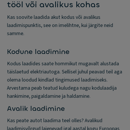
tööl või avalikus kohas
Kas soovite laadida akut kodus või avalikus
laadimispunktis, see on imelihtne, kui järgite neid
samme.
Kodune laadimine
Kodus laadides saate hommikut mugavalt alustada
täislaetud elektriautoga. Sellisel juhul peavad teil aga
olema loodud kindlad tingimused laadimiseks.
Arvestama peab teatud kuludega nagu kodulaadija
hankimine, paigaldamine ja haldamine.
Avalik laadimine
Kas peate autot laadima teel olles? Avalikud
laadimisvõrgud laienevad igal aastal kogu Euroopas