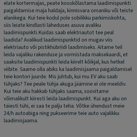
elate kortermajas, peate kooskõlastama laadimispunkti
paigaldamise maja haldaja, kinnisvara omaniku või teiste
elanikega. Kui teie kodul pole sobilikku parkimiskohta,
siis leiate kindlasti läheduses asuva avaliku
laadimispunkti.
Kuidas saab elektriautot tee peal
laadida?
Avalikud laadimispunktid on mugav viis
elektriauto või pistikhübriidi laadimiseks. Aitame teil
leida vajaliku rakenduse ja vormistada maksekaardi, et
saaksite laadimispunkti leida kiirelt kõikjal, kus hetkel
viibite. Saame olla abiks ka laadimisjaama paigaldamisel
teie kontori juurde.
Mis juhtub, kui mu EV aku saab
tühjaks?
Tee peale tühja akuga jäämine ei ole meeldiv.
Kui teie aku hakkab tühjaks saama, soovitame
võimalikult kiiresti leida laadimispunkt. Kui aga aku on
täiesti tühi, ei saa te palju teha. Võtke ühendust meie
24/h autoabiga ning pukseerime teie auto vajalikku
laadimisjaama.