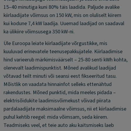
15–40 minutiga kuni 80% täis laadida. Paljude avalike
kiirlaadijate võimsus on 150 kW, mis on oluliselt kiirem
kui kodune 7,4 kW laadija. Uuemad laadijad on saadaval
ka ülikiire võimsusega 350 kW-ni.
Üle Euroopa leiate kiirlaadijate võrgustikke, mis
kuuluvad erinevatele teenusepakkujatele. Kiirlaadimise
hind varieerub märkimisväärselt – 25-80 senti kWh kohta,
olenevalt laadimispunktist. Mõned avalikud laadijad
võtavad teilt minuti või seansi eest fikseeritud tasu.
Mõistlik on vaadata hinnainfot selleks ettenähtud
rakendustes. Mõned punktid, mida meeles pidada –
elektrisõidukite laadimisvõimekust võivad piirata
pardalaadijate maksimaalne võimsus, nii et kiirlaadimise
puhul kehtib reegel: mida võimsam, seda kiirem.
Teadmiseks veel, et teie auto aku kaitsmiseks laeb