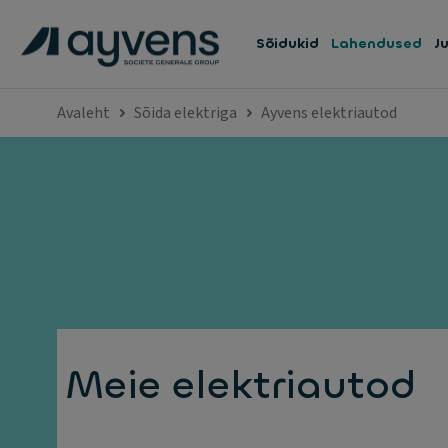
Sõidukid
Lahendused
J
Avaleht
Sõida elektriga
Ayvens elektriautod
Meie elektriautod