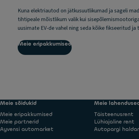
Kuna elektriautod on jätkusuutlikumad ja sageli ma
tihtipeale mõistlikum valik kui sisepõlemismootorig
uusimate EV-de vahel ning seda kõike fikseeritud j
Meie eripakkumised
Meie sõidukid
Meie lahenduse
Meie eripakkumised
Täisteenusrent
Meie partnerid
Lühiajaline rent
Ayvensi automarket
Autopargi halda