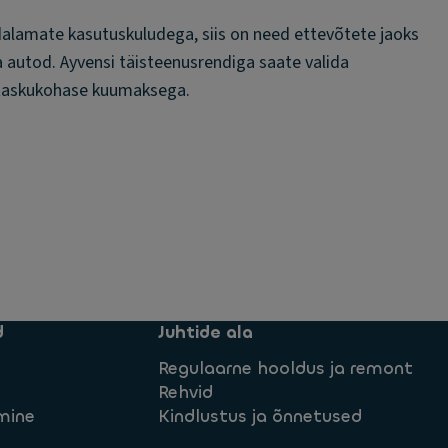
dalamate kasutuskuludega, siis on need ettevõtete jaoks
a autod. Ayvensi täisteenusrendiga saate valida
a taskukohase kuumaksega.
d
Juhtide ala
Regulaarne hooldus ja remont
Rehvid
mine
Kindlustus ja õnnetused