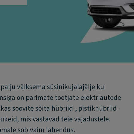
palju väiksema süsinikujalajälje kui
ensiga on parimate tootjate elektriautode
as soovite sõita hübriid-, pistikhübriid-
ukeid, mis vastavad teie vajadustele.
omale sobivaim lahendus.