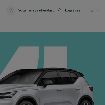
Võta meiega ühendust
Logi sisse
ET