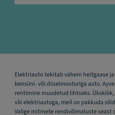
Elektriauto tekitab vähem heitgaase ja 
bensiini- või diiselmootoriga auto. Ayv
rentimine muudetud lihtsaks. Ükskõik, k
või elektriautoga, meil on pakkuda sõid
Valige mitmete rendivõimaluste seast 