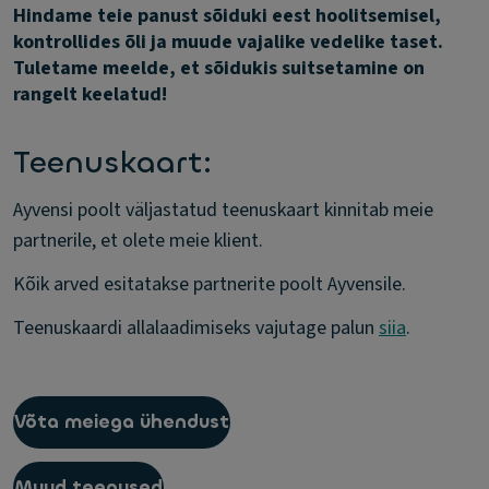
Hindame teie panust sõiduki eest hoolitsemisel,
kontrollides õli ja muude vajalike vedelike taset.
Tuletame meelde, et sõidukis suitsetamine on
rangelt keelatud!
Teenuskaart:
Ayvensi poolt väljastatud teenuskaart kinnitab meie
partnerile, et olete meie klient.
Kõik arved esitatakse partnerite poolt Ayvensile.
Teenuskaardi allalaadimiseks vajutage palun
siia
.
Võta meiega ühendust
Muud teenused