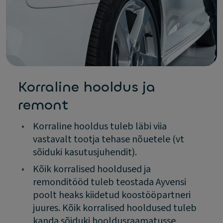
Korraline hooldus ja
remont
•
Korraline hooldus tuleb läbi viia
vastavalt tootja tehase nõuetele (vt
sõiduki kasutusjuhendit).
•
Kõik korralised hooldused ja
remonditööd tuleb teostada Ayvensi
poolt heaks kiidetud koostööpartneri
juures. Kõik korralised hooldused tuleb
kanda sõiduki hooldusraamatusse