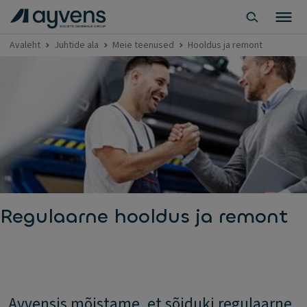
Avaleht
Juhtide ala
Meie teenused
Hooldus ja remont
Regulaarne hooldus ja remont
Ayvensis mõistame, et sõiduki regulaarne