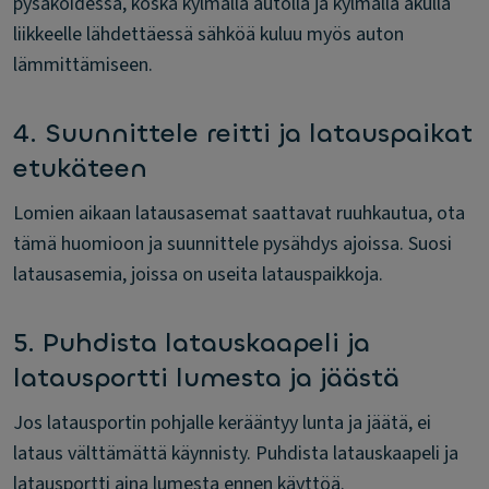
pysäköidessä, koska kylmällä autolla ja kylmällä akulla
liikkeelle lähdettäessä sähköä kuluu myös auton
lämmittämiseen.
4. Suunnittele reitti ja latauspaikat
etukäteen
Lomien aikaan latausasemat saattavat ruuhkautua, ota
tämä huomioon ja suunnittele pysähdys ajoissa. Suosi
latausasemia, joissa on useita latauspaikkoja.
5. Puhdista latauskaapeli ja
latausportti lumesta ja jäästä
Jos latausportin pohjalle kerääntyy lunta ja jäätä, ei
lataus välttämättä käynnisty. Puhdista latauskaapeli ja
latausportti aina lumesta ennen käyttöä.