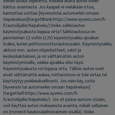
onhan lataus lopetettu. Kokeile avata auton ovien
lukitus avaimesta. Jos kaapeli ei vieläkään irtoa,
kannattaa soittaa [Ayvensintai automerkin omaan
tiepalveluun](targetBlank:https://www.ayvens.com/fi-
fi/autoilijalle/tiepalvelu/).
Voiko sähköauton
käynnistysakusta loppua virta?
Sähköautossa on
perinteinen 12 voltin (12V) käynnistysakku ajoakun
lisäksi, kuten polttomoottoriautoissakin. Käynnistysakku
aktivoi mm. auton ohjainlaitteet, valot ja
keskuslukituksen, ja on välttämätön auton
käynnistymiselle, vaikka ajoakku olisi täysi.
Käynnistysakusta voi loppua virta. Tällöin auton ovet
eivät välttämättä aukea, mittaristoon ei tule virtaa tai
käyttäytyy poikkeuksellisesti. Jos näin käy, soita
[Ayvensin tai automerkin omaan tiepalveluun]
(targetSelf:https://www.ayvens.com/fi-
fi/autoilijalle/tiepalvelu/). Jos et pääse autoon sisään,
voit käyttää auton mekaanista avainta, mikäli sellainen
on (monesti kaukosäädinavaimen sisällä).
Voiko