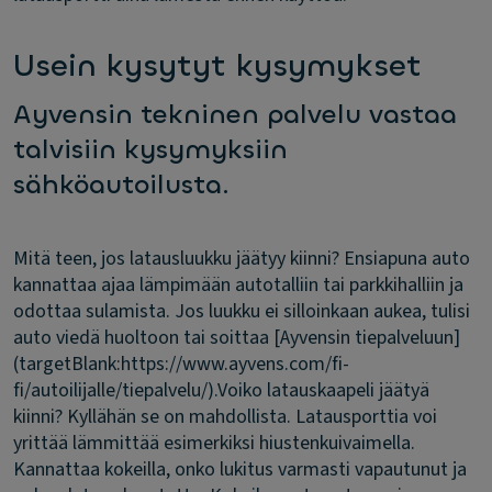
Usein kysytyt kysymykset
Ayvensin tekninen palvelu vastaa
talvisiin kysymyksiin
sähköautoilusta.
Mitä teen, jos latausluukku jäätyy kiinni?
Ensiapuna auto
kannattaa ajaa lämpimään autotalliin tai parkkihalliin ja
odottaa sulamista. Jos luukku ei silloinkaan aukea, tulisi
auto viedä huoltoon tai soittaa [Ayvensin tiepalveluun]
(targetBlank:https://www.ayvens.com/fi-
fi/autoilijalle/tiepalvelu/).
Voiko latauskaapeli jäätyä
kiinni?
Kyllähän se on mahdollista. Latausporttia voi
yrittää lämmittää esimerkiksi hiustenkuivaimella.
Kannattaa kokeilla, onko lukitus varmasti vapautunut ja