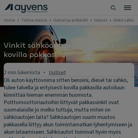
Home
Tietoa meistä
Uutiset ja artikkelit
Uutiset
Vinkit sähköa
Vinkit sähköauton lataukseen
kovilla pakkasilla
2 min lukemista
Uutiset
Oli auton käyttövoima sitten bensiini, diesel tai sähkö,
tulee talvella ja erityisesti kovilla pakkasilla autoiluun
kiinnittää hieman enemmän huomiota.
Polttomoottoriautoihin liittyvät pakkasvinkit ovat
suomalaisille jo melko tuttuja, mutta miten on
sähköautojen laita? Sähköautojen suurin muutos
pakkasella liittyy akun toimintamatkan lyhentymiseen ja
akun lataamiseen. Sähköautot toimivat hyvin myös