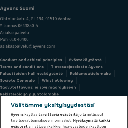
Ayvens Suomi
Ohtolankatu 4, PL 194, 01510 Vantaa
Y-tunnus 0643850-5
Asiakaspalvelu
Puh. 010 40400
asiakaspalvelu@ayvens.com
Conduct and ethical principles
Evästekäytäntö
Terms and conditions
Tietosuojaseloste Ayvens
Palautteiden hallintakäytäntö
Reklamaatiolomake
Societe Generale
Whistleblowing
Saavutettavuus: ei sovi määräykseen
Rekisteröidyn pyyntölomake
Välitämme yksityisyydestäsi
Ayvens
käyttää
tarvittavia evästeitä
joita nettisivut
tarvitsevat toimiakseen normaalisti.
Hyväksymällä kaikki
© 2026 Ayvens Group on yksi maailman johtavista kestävien
evästeet
annat luvan kaikkien lisä-evästeiden käyttöön