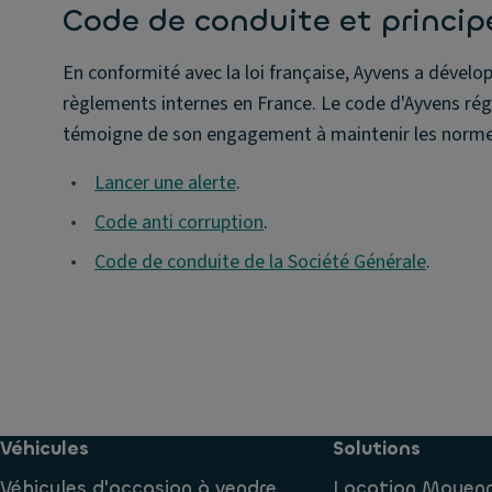
Code de conduite et princip
En conformité avec la loi française, Ayvens a dévelop
règlements internes en France. Le code d'Ayvens régis
témoigne de son engagement à maintenir les normes 
•
Lancer une alerte
.
•
Code anti corruption
.
•
Code de conduite de la Société Générale
.
Véhicules
Solutions
Véhicules d'occasion à vendre
Location Moyen