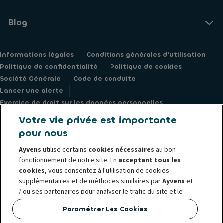
Blog
Informations légales
Conditions générales d'utilisation
Politique de confidentialité
Politique de cookies
Société Générale
Code de conduite
Lancer une alerte
Exercice de droit sur les données personnelles
Accessibilité : Partiellement Conforme
Réclamations
Votre vie privée est importante
pour nous
Ayvens
utilise certains
cookies nécessaires
au bon
fonctionnement de notre site. En
acceptant tous les
© 2026 Ayvens est un acteur mondial de la mobilité durable, proposant
cookies
, vous consentez à l'utilisation de cookies
supplémentaires et de méthodes similaires par
Ayvens
et
des services de location longue et moyenne durée de véhicules neufs ou
/ ou ses partenaires pour analyser le trafic du site et le
d’occasion, des services de gestion de flotte et des solutions de mobilité
comportement en ligne, offrir des fonctionnalités
multimodale à une clientèle composée de grandes entreprises, PME,
Paramétrer Les Cookies
relatives aux médias sociaux et personnaliser le contenu
professionnels et particuliers. Présent dans 42 pays, Ayvens s’appuie sur