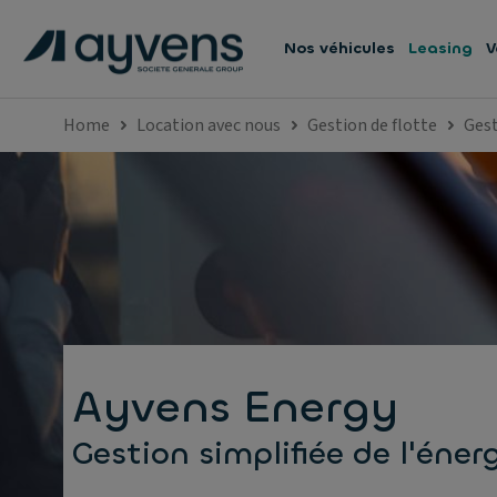
Nos véhicules
Leasing
V
Home
Location avec nous
Gestion de flotte
Gest
Ayvens Energy
Gestion simplifiée de l'éner