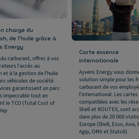
en charge du
h, de l'huile grâce à
s Energy
Carte essence
 du carburant, offrez à vos
internationale
rateurs l'accès au
Ayvens Energy vous donn
 et à la gestion de l'huile
solution simple pour les f
urs véhicules de société.
carburant de vos employé
vices garantissent un parc
l'international. Les cartes
s impeccable tout en
compatibles avec les rés
nt le TCO (Total Cost of
Shell et ROUTEX, sont ac
hip
dans plus de 20 000 stati
Europe (Shell, Esso, Avia, 
Agip, OMV et Statoil)