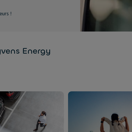
eurs !
lutions Ayvens Energy