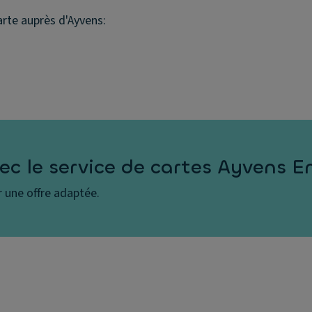
rte auprès d'Ayvens:
vec le service de cartes Ayvens E
r une offre adaptée.