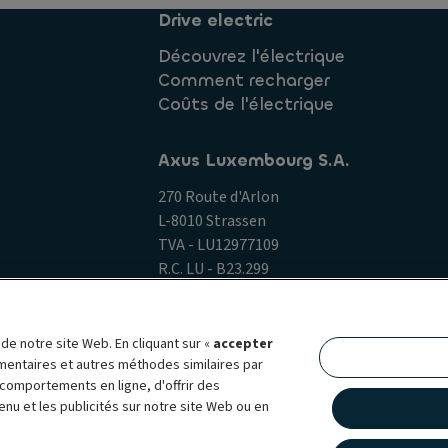
Drive electric
Découvrez l'électrique
Comment recharger
Coûts de l'électrique
Axus Luxembourg S.A.
270 Route d'Arlon
L-8010 Strassen
TVA - LU12977109
R.C. LU - B23.299
lu.contact@ayvens.com
e notre site Web. En cliquant sur «
accepter
émentaires et autres méthodes similaires par
e aux cookies
Mentions légales
Whistleblowing
s comportements en ligne, d'offrir des
énérale
Accessibilité
enu et les publicités sur notre site Web ou en
arque mondiale de mobilité, qui réunit les deux entreprises sous une ide