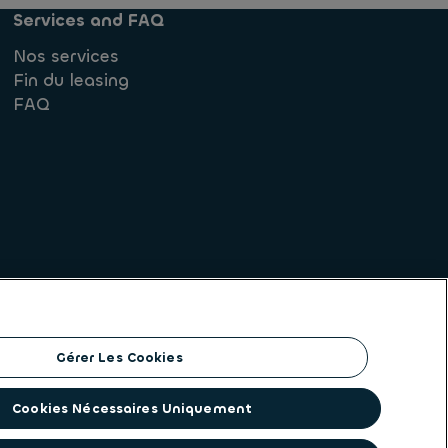
Services and FAQ
Nos services
Fin du leasing
FAQ
Gérer Les Cookies
Cookies Nécessaires Uniquement
ntité commune. Ayvens est un acteur mondial