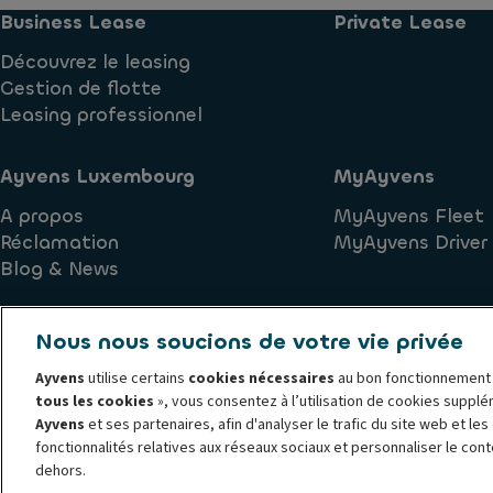
Business Lease
Private Lease
Découvrez le leasing
Gestion de flotte
Leasing professionnel
Ayvens Luxembourg
MyAyvens
A propos
MyAyvens Fleet
Réclamation
MyAyvens Driver
Blog & News
Nous nous soucions de votre vie privée
Ayvens
utilise certains
cookies nécessaires
au bon fonctionnement d
tous les cookies
», vous consentez à l’utilisation de cookies suppl
Principes de conduite et d'éthique Ayvens
Politique relativ
Ayvens
et ses partenaires, afin d'analyser le trafic du site web et le
Politique de protection des données personnelles
Société G
fonctionnalités relatives aux réseaux sociaux et personnaliser le cont
© 2026 ALD Automotive et LeasePlan dévoilent Ayvens Group, sa nouvelle m
dehors.