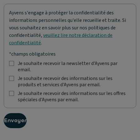
Ayvens s'engage à protéger la confidentialité des
informations personnelles qu'elle recueille et traite. Si
vous souhaitez en savoir plus sur nos politiques de
confidentialité,
veuillez lire notre déclaration de
confidentialité
.
*champs obligatoires
Je souhaite recevoir la newsletter d'Ayvens par
email.
J
e
Je souhaite recevoir des informations sur les
s
produits et services d'Ayvens par email.
J
o
e
Je souhaite recevoir des informations sur les offres
u
s
spéciales d'Ayvens par email.
J
h
o
e
a
u
s
i
h
o
t
Envoyer
a
u
e
i
h
r
t
a
e