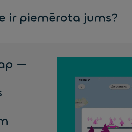
ne ir piemērota jums?
ap —
s
am