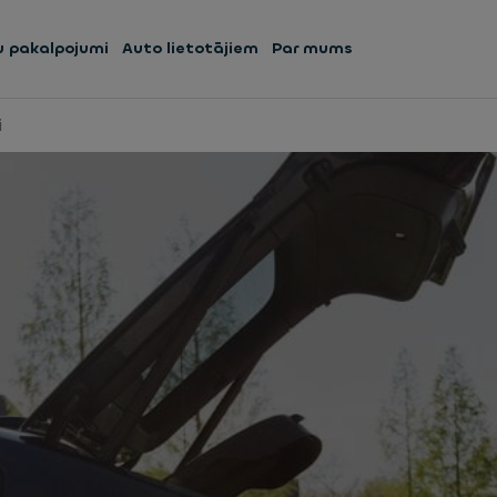
 pakalpojumi
Auto lietotājiem
Par mums
i