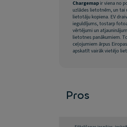
Chargemap
ir viena no 
uzlādes lietotnēm, un tai u
lietotāju kopiena. EV drai
ieguldījums, tostarp fotoa
vērtējumi un atjauninājumi
lietotnes panākumiem. T
ceļojumiem ārpus Eiropa
apskatīt vairāk vietējo lie
Pros