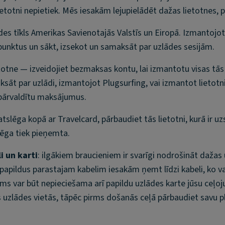
 lietotni nepietiek. Mēs iesakām lejupielādēt dažas lietotnes,
des tīkls Amerikas Savienotajās Valstīs un Eiropā. Izmantojot 
punktus un sākt, izsekot un samaksāt par uzlādes sesijām.
ietotne — izveidojiet bezmaksas kontu, lai izmantotu visas tās
sāt par uzlādi, izmantojot Plugsurfing, vai izmantot lietotni,
s pārvaldītu maksājumus.
 atslēga kopā ar Travelcard, pārbaudiet tās lietotni, kurā ir uz
slēga tiek pieņemta.
i un karti
: ilgākiem braucieniem ir svarīgi nodrošināt dažas
 papildus parastajam kabelim iesakām ņemt līdzi kabeli, ko v
ums var būt nepieciešama arī papildu uzlādes karte jūsu ceļ
s uzlādes vietās, tāpēc pirms došanās ceļā pārbaudiet savu 