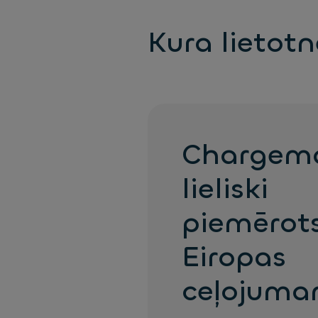
Kura lietot
Chargem
lieliski
piemērot
Eiropas
ceļojum