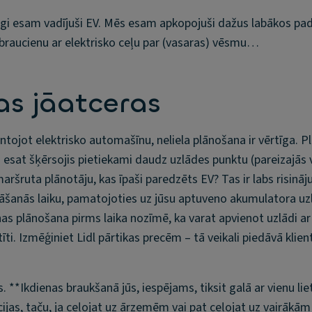
i esam vadījuši EV. Mēs esam apkopojuši dažus labākos p
 braucienu ar elektrisko ceļu par (vasaras) vēsmu…
kas jāatceras
ntojot elektrisko automašīnu, neliela plānošana ir vērtīga. P
a esat šķērsojis pietiekami daudz uzlādes punktu (pareizajās v
aršruta plānotāju, kas īpaši paredzēts EV? Tas ir labs risināj
stāšanās laiku, pamatojoties uz jūsu aptuveno akumulatora u
as plānošana pirms laika nozīmē, ka varat apvienot uzlādi a
īti. Izmēģiniet Lidl pārtikas precēm – tā veikali piedāvā klie
. **Ikdienas braukšanā jūs, iespējams, tiksit galā ar vienu lie
ijas, taču, ja ceļojat uz ārzemēm vai pat ceļojat uz vairākām