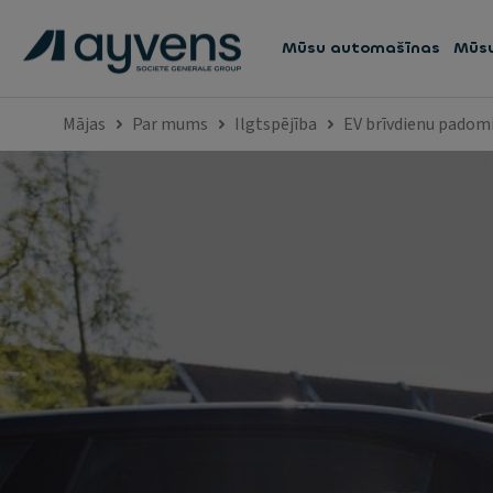
Mūsu automašīnas
Mūsu
Mājas
Par mums
Ilgtspējība
EV brīvdienu padom