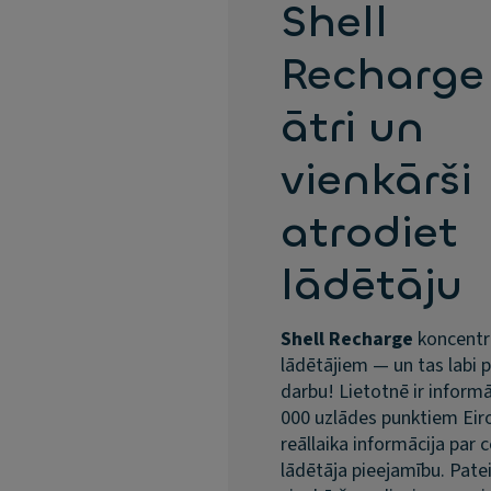
Shell
Recharge
ātri un
vienkārši
atrodiet
lādētāju
Shell Recharge
koncentrē
lādētājiem — un tas labi 
darbu! Lietotnē ir informā
000 uzlādes punktiem Eiro
reāllaika informācija par
lādētāja pieejamību. Pate