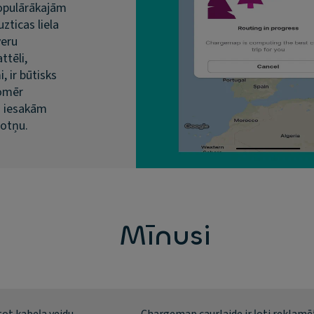
populārākajām
zticas liela
veru
ttēli,
, ir būtisks
omēr
s iesakām
totņu.
Mīnusi