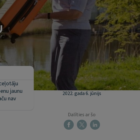
u
s
ceļotāju
vienu jaunu
2022. gada 6. jūnijs
taču nav
Dalīties ar šo