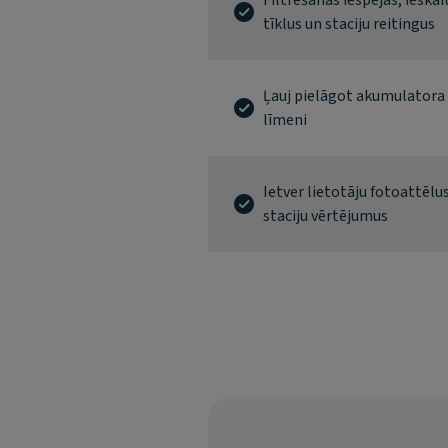
Filtrēšanas iespējas, ieskai
tīklus un staciju reitingus
Ļauj pielāgot akumulatora
līmeni
Ietver lietotāju fotoattēlu
staciju vērtējumus