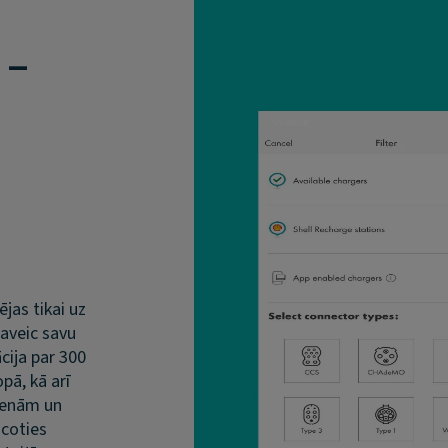
 –
jas tikai uz
paveic savu
cija par 300
pā, kā arī
 cenām un
icoties