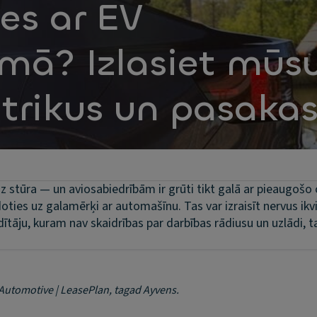
es ar EV
umā? Izlasiet mūs
trikus un pasaka
iz stūra — un aviosabiedrībām ir grūti tikt galā ar pieaugošo 
 doties uz galamērķi ar automašīnu. Tas var izraisīt nervus ik
dītāju, kuram nav skaidrības par darbības rādiusu un uzlādi, 
Automotive | LeasePlan, tagad Ayvens.