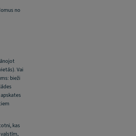
adomus no
lānojot
ietās). Vai
ums: bieži
zlādes
r apskates
ntiem
totni, kas
 valstīm,