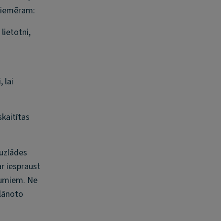
 piemēram:
lietotni,
 lai
skaitītas
 uzlādes
ar iespraust
ojumiem. Ne
plānoto