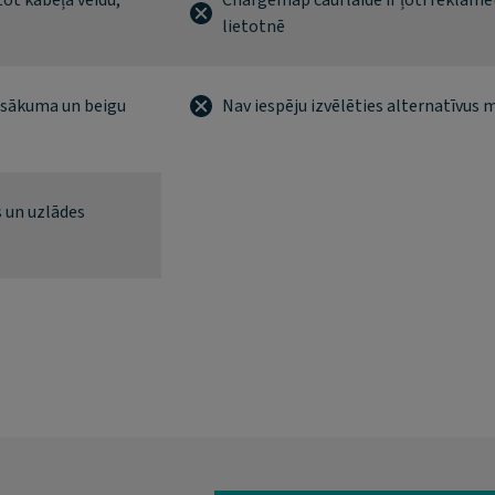
tot kabeļa veidu,
Chargemap caurlaide ir ļoti reklamē
lietotnē
 sākuma un beigu
Nav iespēju izvēlēties alternatīvus 
s un uzlādes