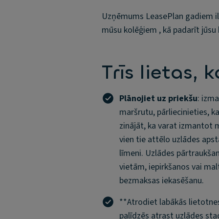
Uzņēmums LeasePlan gadiem ilg
mūsu kolēģiem , kā padarīt jūsu
Trīs lietas, 
Plānojiet uz priekšu
: izma
maršrutu, pārliecinieties, k
zinājāt, ka varat izmantot m
vien tie attēlo uzlādes ap
līmeni. Uzlādes pārtraukšan
vietām, iepirkšanos vai malt
bezmaksas iekasēšanu.
**Atrodiet labākās lietotnes
palīdzēs atrast uzlādes stac