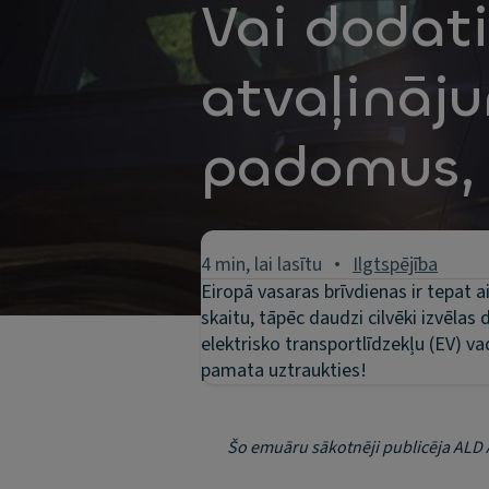
Vai dodati
atvaļināj
padomus, 
4 min, lai lasītu
Ilgtspējība
Eiropā vasaras brīvdienas ir tepat a
skaitu, tāpēc daudzi cilvēki izvēlas
elektrisko transportlīdzekļu (EV) va
pamata uztraukties!
Šo emuāru sākotnēji publicēja ALD 