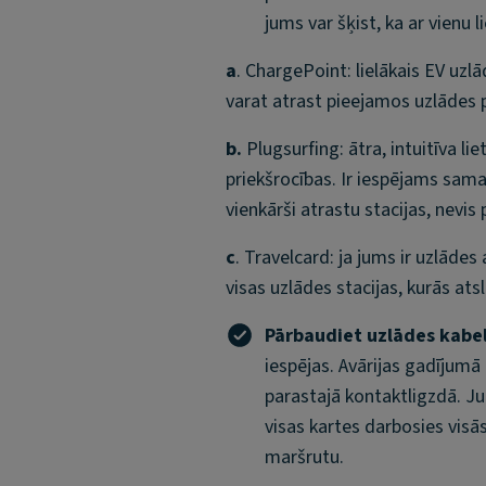
jums var šķist, ka ar vienu
a
. ChargePoint: lielākais EV uzlā
varat atrast pieejamos uzlādes 
b.
Plugsurfing: ātra, intuitīva l
priekšrocības. Ir iespējams samak
vienkārši atrastu stacijas, nevi
c
. Travelcard: ja jums ir uzlādes
visas uzlādes stacijas, kurās at
Pārbaudiet uzlādes kabel
iespējas. Avārijas gadījumā
parastajā kontaktligzdā. J
visas kartes darbosies visā
maršrutu.