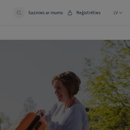
Sazinies ar mums
Reģistrēties
LV